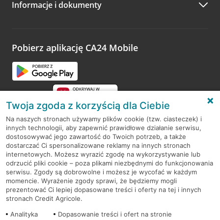
Informacje i dokumenty
Zachęcamy do podzielenia się z nami opinią o wizycie.
Wystarczy przejść na stronę
Oceń wizytę
, wyszukać
odwiedzoną placówkę i wypełnić formularz w ramach
platformy Profil Firmy w Google. Dziękujemy za wszystkie
opinie.
Pobierz aplikację CA24 Mobile
Przejdź do pytania
Twoja zgoda z korzyścią dla Ciebie
Na naszych stronach używamy plików cookie (tzw. ciasteczek) i
innych technologii, aby zapewnić prawidłowe działanie serwisu,
RODO
dostosowywać jego zawartość do Twoich potrzeb, a także
dostarczać Ci spersonalizowane reklamy na innych stronach
Regulamin serwisu
internetowych. Możesz wyrazić zgodę na wykorzystywanie lub
odrzucić pliki cookie – poza plikami niezbędnymi do funkcjonowania
Mapa serwisu
serwisu. Zgody są dobrowolne i możesz je wycofać w każdym
momencie. Wyrażenie zgody sprawi, że będziemy mogli
Polityka
Cookies
prezentować Ci lepiej dopasowane treści i oferty na tej i innych
stronach Credit Agricole.
Polityka prywatności
Analityka
Dopasowanie treści i ofert na stronie