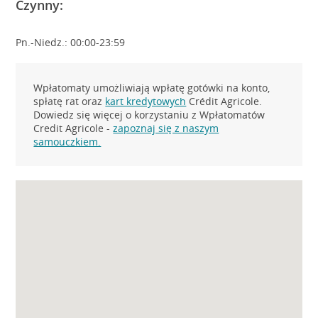
Czynny:
Pn.-Niedz.: 00:00-23:59
Wpłatomaty umożliwiają wpłatę gotówki na konto,
spłatę rat oraz
kart kredytowych
Crédit Agricole.
Dowiedz się więcej o korzystaniu z Wpłatomatów
Credit Agricole -
zapoznaj się z naszym
samouczkiem.