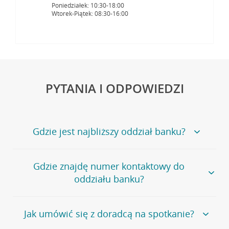
Poniedziałek: 10:30-18:00
Wtorek-Piątek: 08:30-16:00
PYTANIA I ODPOWIEDZI
Gdzie jest najbliższy oddział banku?
Jeśli szukasz oddziału naszego banku, zapraszamy na
Gdzie znajdę numer kontaktowy do
stronę
Placówki i bankomaty
, na której znajduje się
oddziału banku?
wygodna wyszukiwarka.
Alternatywnie, możesz skorzystać z pełnej
listy naszych
oddziałów
.
Bank Credit Agricole nie udostępnia ogólnego numeru
Jak umówić się z doradcą na spotkanie?
telefonu do placówki bankowej.
Przejdź do pytania