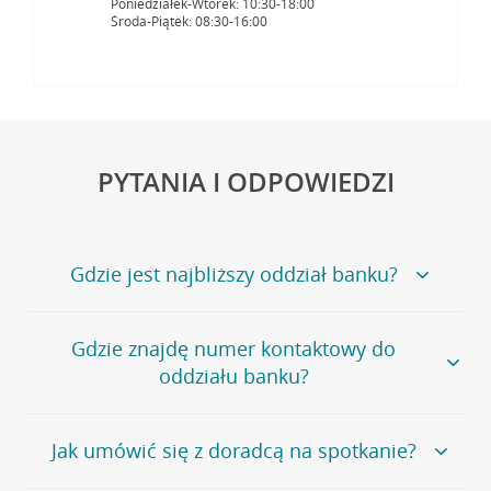
Poniedziałek-Wtorek: 10:30-18:00
Środa-Piątek: 08:30-16:00
PYTANIA I ODPOWIEDZI
Gdzie jest najbliższy oddział banku?
Jeśli szukasz oddziału naszego banku, zapraszamy na
Gdzie znajdę numer kontaktowy do
stronę
Placówki i bankomaty
, na której znajduje się
oddziału banku?
wygodna wyszukiwarka.
Alternatywnie, możesz skorzystać z pełnej
listy naszych
oddziałów
.
Bank Credit Agricole nie udostępnia ogólnego numeru
Jak umówić się z doradcą na spotkanie?
telefonu do placówki bankowej.
Przejdź do pytania