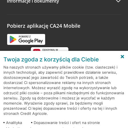
Informacje i dokumenty
Zachęcamy do podzielenia się z nami opinią o wizycie.
Wystarczy przejść na stronę
Oceń wizytę
, wyszukać
odwiedzoną placówkę i wypełnić formularz w ramach
platformy Profil Firmy w Google. Dziękujemy za wszystkie
opinie.
Pobierz aplikację CA24 Mobile
Przejdź do pytania
Twoja zgoda z korzyścią dla Ciebie
Na naszych stronach używamy plików cookie (tzw. ciasteczek) i
innych technologii, aby zapewnić prawidłowe działanie serwisu,
RODO
dostosowywać jego zawartość do Twoich potrzeb, a także
dostarczać Ci spersonalizowane reklamy na innych stronach
Regulamin serwisu
internetowych. Możesz wyrazić zgodę na wykorzystywanie lub
odrzucić pliki cookie – poza plikami niezbędnymi do funkcjonowania
Mapa serwisu
serwisu. Zgody są dobrowolne i możesz je wycofać w każdym
momencie. Wyrażenie zgody sprawi, że będziemy mogli
Polityka
Cookies
prezentować Ci lepiej dopasowane treści i oferty na tej i innych
stronach Credit Agricole.
Polityka prywatności
Analityka
Dopasowanie treści i ofert na stronie