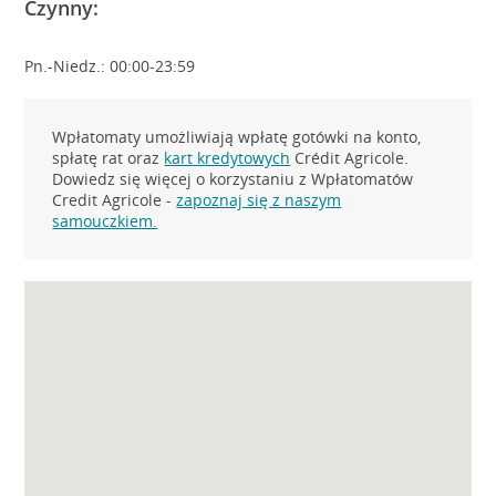
Czynny:
Pn.-Niedz.: 00:00-23:59
Wpłatomaty umożliwiają wpłatę gotówki na konto,
spłatę rat oraz
kart kredytowych
Crédit Agricole.
Dowiedz się więcej o korzystaniu z Wpłatomatów
Credit Agricole -
zapoznaj się z naszym
samouczkiem.