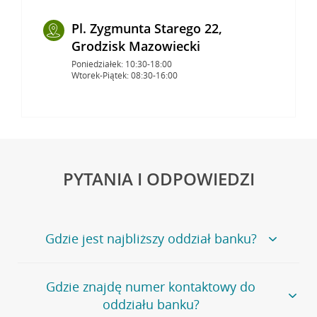
Pl. Zygmunta Starego 22,
Grodzisk Mazowiecki
Poniedziałek: 10:30-18:00
Wtorek-Piątek: 08:30-16:00
PYTANIA I ODPOWIEDZI
Gdzie jest najbliższy oddział banku?
Jeśli szukasz oddziału naszego banku, zapraszamy na
Gdzie znajdę numer kontaktowy do
stronę
Placówki i bankomaty
, na której znajduje się
oddziału banku?
wygodna wyszukiwarka.