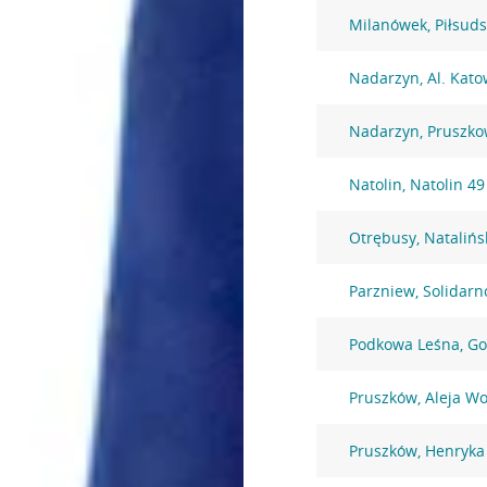
Milanówek, Piłsuds
Nadarzyn, Al. Kato
Nadarzyn, Pruszko
Natolin, Natolin 49
Otrębusy, Natalińs
Parzniew, Solidarn
Podkowa Leśna, Go
Pruszków, Aleja Wo
Pruszków, Henryka