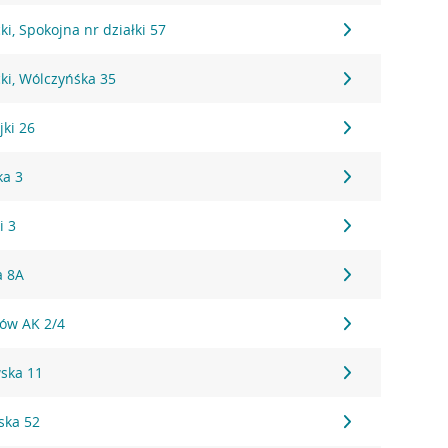
i, Spokojna nr działki 57
ki, Wólczyńśka 35
jki 26
ka 3
i 3
a 8A
tów AK 2/4
ska 11
ska 52