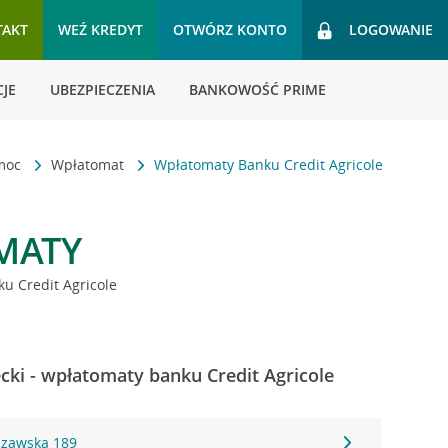
TAKT
WEŹ KREDYT
OTWÓRZ KONTO
LOGOWANIE
JE
UBEZPIECZENIA
BANKOWOŚĆ PRIME
omoc
Wpłatomat
Wpłatomaty Banku Credit Agricole
MATY
u Credit Agricole
ki - wpłatomaty banku Credit Agricole
szawska 189