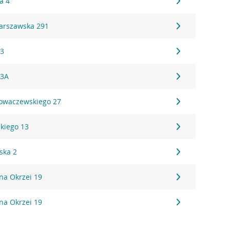
a 4
Warszawska 291
43
43A
rowaczewskiego 27
kiego 13
ska 2
ana Okrzei 19
ana Okrzei 19