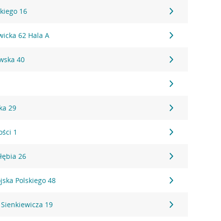
kiego 16
wicka 62 Hala A
wska 40
ka 29
ości 1
łębia 26
jska Polskiego 48
 Sienkiewicza 19