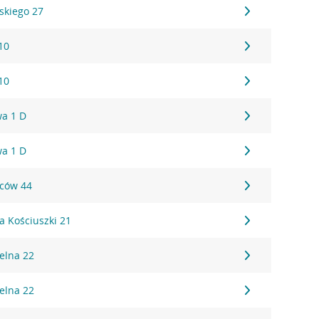
skiego 27
10
10
a 1 D
a 1 D
ńców 44
a Kościuszki 21
ielna 22
ielna 22