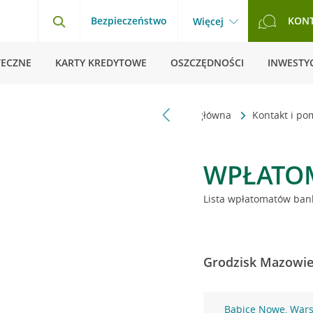
Bezpieczeństwo
KON
Więcej
TECZNE
KARTY KREDYTOWE
OSZCZĘDNOŚCI
INWESTYC
Strona główna
Kontakt i p
WPŁATO
Lista wpłatomatów bank
Grodzisk Mazowiec
Babice Nowe, War