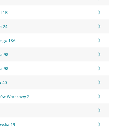
II 1B
a 24
iego 18A
ka 98
ka 98
a 40
ców Warszawy 2
ewska 19