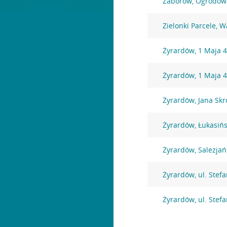
Zaborów, Ogrodow
Zielonki Parcele, 
Żyrardów, 1 Maja 
Żyrardów, 1 Maja 
Żyrardów, Jana Sk
Żyrardów, Łukasińs
Żyrardów, Salezjań
Żyrardów, ul. Stef
Żyrardów, ul. Stef