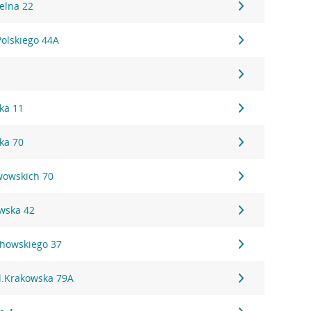
ielna 22
Polskiego 44A
5
ka 11
ka 70
wowskich 70
wska 42
howskiego 37
l.Krakowska 79A