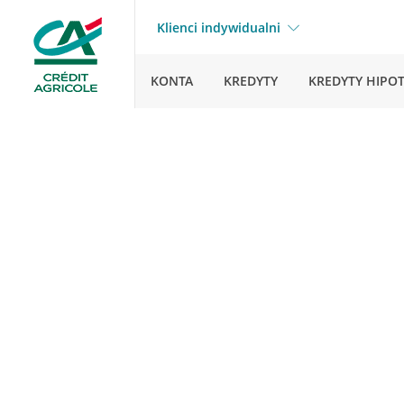
Klienci indywidualni
KONTA
KREDYTY
KREDYTY HIPO