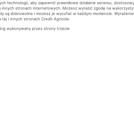
nych technologii, aby zapewnić prawidłowe działanie serwisu, dostoso
a innych stronach internetowych. Możesz wyrazić zgodę na wykorzystywa
ody są dobrowolne i możesz je wycofać w każdym momencie. Wyrażenie
tej i innych stronach Credit Agricole.
ing wykonywany przez strony trzecie
PYTANIA I ODPOWIEDZI