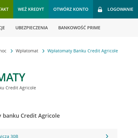
TAKT
WEŹ KREDYT
OTWÓRZ KONTO
LOGOWANIE
JE
UBEZPIECZENIA
BANKOWOŚĆ PRIME
omoc
Wpłatomat
Wpłatomaty Banku Credit Agricole
MATY
u Credit Agricole
y banku Credit Agricole
wicza 30B