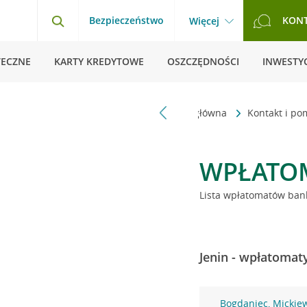
Bezpieczeństwo
KON
Więcej
TECZNE
KARTY KREDYTOWE
OSZCZĘDNOŚCI
INWESTYC
Strona główna
Kontakt i p
WPŁATO
Lista wpłatomatów bank
Jenin - wpłatomat
Bogdaniec, Mickie