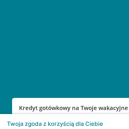
Kredyt gotówkowy na Twoje wakacyjne
Weź kredyt na to co ważne. Twoje marzenia nie mu
Twoja zgoda z korzyścią dla Ciebie
RRSO: 9,6%