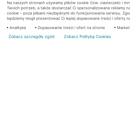
Na naszych stronach używamy plików cookie (tzw. ciasteczek) i in
Twoich potrzeb, a także dostarczać Ci spersonalizowane reklamy n
WEŹ KREDYT
NOTA PRAWNA
cookie – poza plikami niezbędnymi do funkcjonowania serwisu. Zg
będziemy mogli prezentować Ci lepiej dopasowane treści i oferty na 
Analityka
Dopasowanie treści i ofert na stronie
Market
Zobacz szczegóły zgód
Zobacz Politykę Cookies