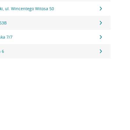
i, ul. Wincentego Witosa 50
153B
ska 7/7
a 6