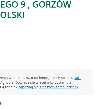
IEGO 9 , GORZÓW
OLSKI
0
iają wpłatę gotówki na konto, spłatę rat oraz
kart
Agricole. Dowiedz się więcej o korzystaniu z
 Agricole -
zapoznaj się z naszym samouczkiem.
e