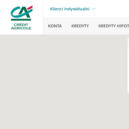
Klienci indywidualni
KONTA
KREDYTY
KREDYTY HIPO