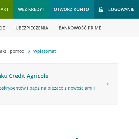
TAKT
WEŹ KREDYT
OTWÓRZ KONTO
LOGOWANIE
JE
UBEZPIECZENIA
BANKOWOŚĆ PRIME
akt i pomoc
Wpłatomat
ku Credit Agricole
bskrybentów i bądź na bieżąco z nowościami i