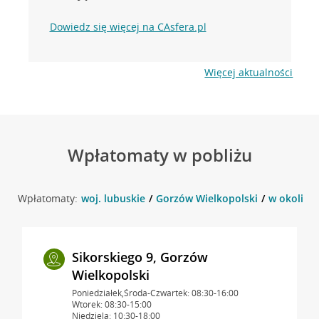
Dowiedz się więcej na CAsfera.pl
Więcej aktualności
Wpłatomaty w pobliżu
Wpłatomaty:
woj. lubuskie
Gorzów Wielkopolski
w okolicy
Sikorskiego 9, Gorzów
Wielkopolski
Poniedziałek,Środa-Czwartek: 08:30-16:00
Wtorek: 08:30-15:00
Niedziela: 10:30-18:00