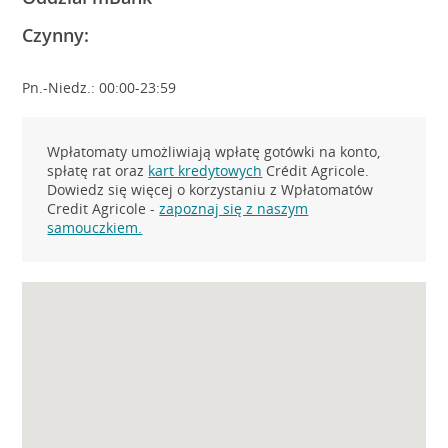
Czynny:
Pn.-Niedz.: 00:00-23:59
Wpłatomaty umożliwiają wpłatę gotówki na konto,
spłatę rat oraz
kart kredytowych
Crédit Agricole.
Dowiedz się więcej o korzystaniu z Wpłatomatów
Credit Agricole -
zapoznaj się z naszym
samouczkiem.