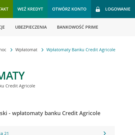
TAKT
WEŹ KREDYT
OTWÓRZ KONTO
LOGOWANIE
JE
UBEZPIECZENIA
BANKOWOŚĆ PRIME
omoc
Wpłatomat
Wpłatomaty Banku Credit Agricole
MATY
u Credit Agricole
ki - wpłatomaty banku Credit Agricole
ia 21