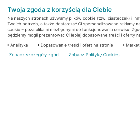
Weź kredyt na to co ważne. Twoje marzenia nie mu
Twoja zgoda z korzyścią dla Ciebie
RRSO: 9,6%
Na naszych stronach używamy plików cookie (tzw. ciasteczek) i in
Twoich potrzeb, a także dostarczać Ci spersonalizowane reklamy n
WEŹ KREDYT
NOTA PRAWNA
cookie – poza plikami niezbędnymi do funkcjonowania serwisu. Zg
będziemy mogli prezentować Ci lepiej dopasowane treści i oferty na 
Analityka
Dopasowanie treści i ofert na stronie
Market
Zobacz szczegóły zgód
Zobacz Politykę Cookies