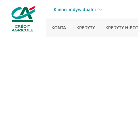
Klienci indywidualni
KONTA
KREDYTY
KREDYTY HIPO