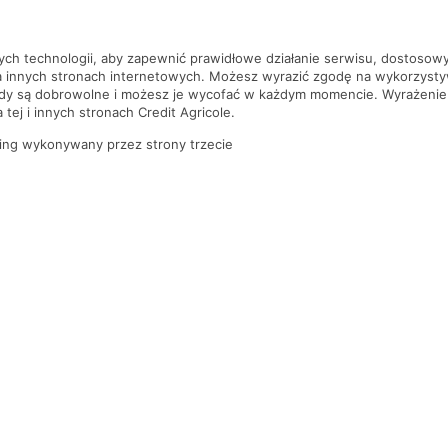
szą czekać!
nych technologii, aby zapewnić prawidłowe działanie serwisu, dostoso
a innych stronach internetowych. Możesz wyrazić zgodę na wykorzystywa
ody są dobrowolne i możesz je wycofać w każdym momencie. Wyrażenie
tej i innych stronach Credit Agricole.
ing wykonywany przez strony trzecie
PYTANIA I ODPOWIEDZI