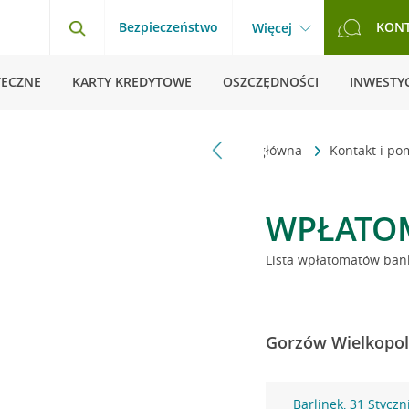
Bezpieczeństwo
KON
Więcej
TECZNE
KARTY KREDYTOWE
OSZCZĘDNOŚCI
INWESTYC
Strona główna
Kontakt i p
WPŁATO
Lista wpłatomatów bank
Gorzów Wielkopols
Barlinek, 31 Styczn