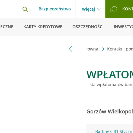
Bezpieczeństwo
KON
Więcej
TECZNE
KARTY KREDYTOWE
OSZCZĘDNOŚCI
INWESTYC
Strona główna
Kontakt i p
WPŁATO
Lista wpłatomatów bank
Gorzów Wielkopols
Barlinek, 31 Styczn