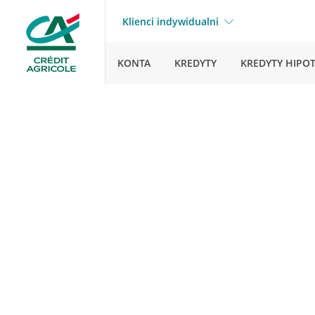
Klienci indywidualni
KONTA
KREDYTY
KREDYTY HIPO