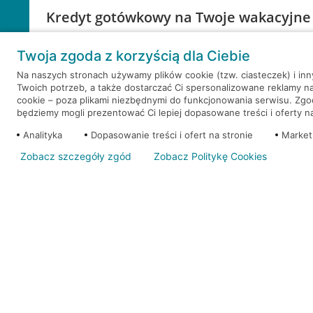
Kredyt gotówkowy na Twoje wakacyjne
Weź kredyt na to co ważne. Twoje marzenia nie mu
Twoja zgoda z korzyścią dla Ciebie
RRSO: 9,6%
Na naszych stronach używamy plików cookie (tzw. ciasteczek) i in
Twoich potrzeb, a także dostarczać Ci spersonalizowane reklamy n
WEŹ KREDYT
NOTA PRAWNA
cookie – poza plikami niezbędnymi do funkcjonowania serwisu. Zg
będziemy mogli prezentować Ci lepiej dopasowane treści i oferty na 
Analityka
Dopasowanie treści i ofert na stronie
Market
Zobacz szczegóły zgód
Zobacz Politykę Cookies