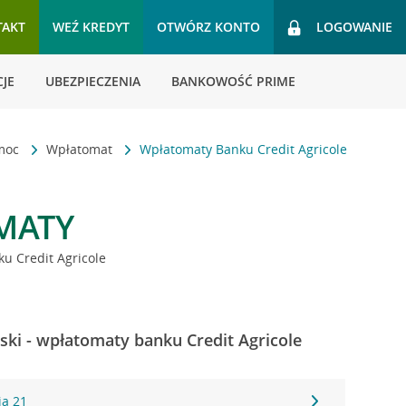
TAKT
WEŹ KREDYT
OTWÓRZ KONTO
LOGOWANIE
JE
UBEZPIECZENIA
BANKOWOŚĆ PRIME
omoc
Wpłatomat
Wpłatomaty Banku Credit Agricole
MATY
u Credit Agricole
ki - wpłatomaty banku Credit Agricole
ia 21