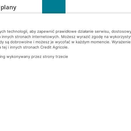
 plany
szą czekać!
nych technologii, aby zapewnić prawidłowe działanie serwisu, dostoso
a innych stronach internetowych. Możesz wyrazić zgodę na wykorzystywa
ody są dobrowolne i możesz je wycofać w każdym momencie. Wyrażenie
tej i innych stronach Credit Agricole.
ing wykonywany przez strony trzecie