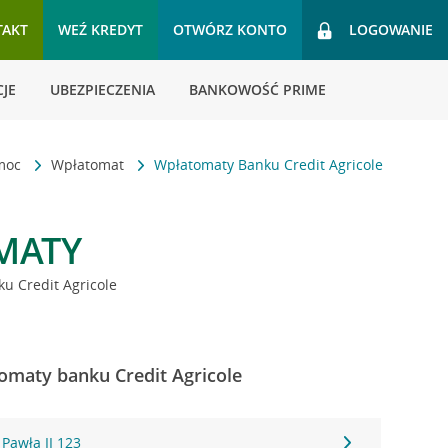
TAKT
WEŹ KREDYT
OTWÓRZ KONTO
LOGOWANIE
JE
UBEZPIECZENIA
BANKOWOŚĆ PRIME
omoc
Wpłatomat
Wpłatomaty Banku Credit Agricole
MATY
u Credit Agricole
omaty banku Credit Agricole
 Pawła II 123