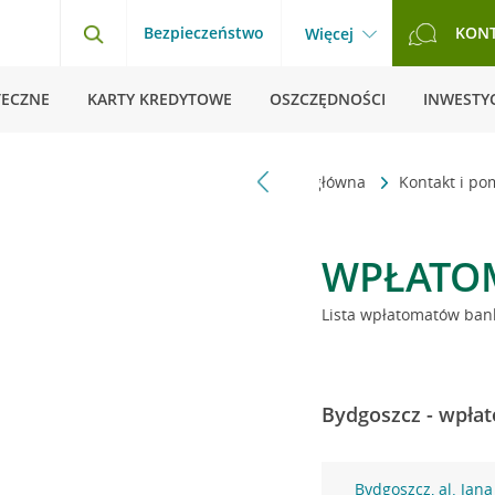
Bezpieczeństwo
KON
Więcej
TECZNE
KARTY KREDYTOWE
OSZCZĘDNOŚCI
INWESTYC
Strona główna
Kontakt i p
WPŁATO
Lista wpłatomatów bank
Bydgoszcz - wpłat
Bydgoszcz, al. Jana