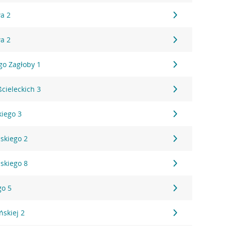
a 2
a 2
go Zagłoby 1
ścieleckich 3
kiego 3
skiego 2
skiego 8
go 5
ńskiej 2