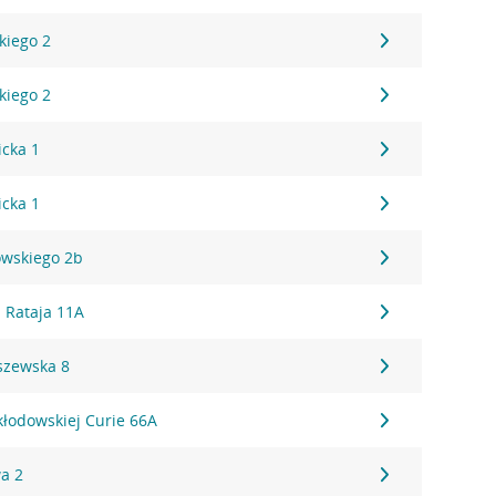
kiego 2
kiego 2
icka 1
icka 1
owskiego 2b
 Rataja 11A
szewska 8
kłodowskiej Curie 66A
a 2