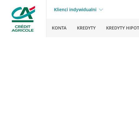
Klienci indywidualni
KONTA
KREDYTY
KREDYTY HIPO