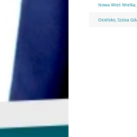
Nowa Wieś Wielka,
Osielsko, Szosa Gd