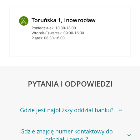
Toruńska 1, Inowrocław
Poniedziałek: 10:30-18:00
Wtorek-Czwartek: 09:00-16:30
Piątek: 08:30-16:00
PYTANIA I ODPOWIEDZI
Gdzie jest najbliższy oddział banku?
Jeśli szukasz oddziału naszego banku, zapraszamy na
Gdzie znajdę numer kontaktowy do
stronę
Placówki i bankomaty
, na której znajduje się
oddziału banku?