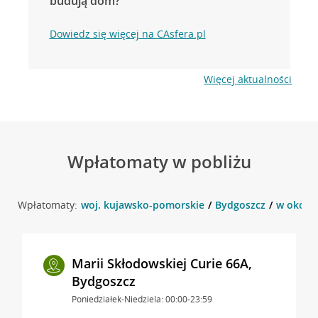
budują dom?
Dowiedz się więcej na CAsfera.pl
Więcej aktualności
Wpłatomaty w pobliżu
Wpłatomaty:
woj. kujawsko-pomorskie
Bydgoszcz
w okolic
Marii Skłodowskiej Curie 66A,
Bydgoszcz
Poniedziałek-Niedziela: 00:00-23:59