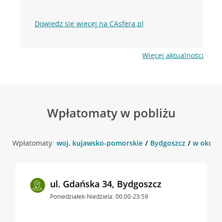
Dowiedz się więcej na CAsfera.pl
Więcej aktualności
Wpłatomaty w pobliżu
Wpłatomaty:
woj. kujawsko-pomorskie
Bydgoszcz
w okolic
ul. Gdańska 34, Bydgoszcz
Poniedziałek-Niedziela: 00:00-23:59