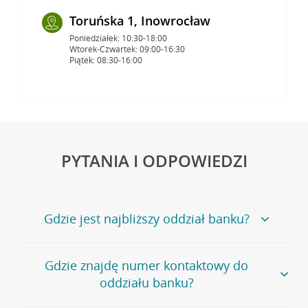
Toruńska 1, Inowrocław
Poniedziałek: 10:30-18:00
Wtorek-Czwartek: 09:00-16:30
Piątek: 08:30-16:00
PYTANIA I ODPOWIEDZI
Gdzie jest najbliższy oddział banku?
Jeśli szukasz oddziału naszego banku, zapraszamy na
Gdzie znajdę numer kontaktowy do
stronę
Placówki i bankomaty
, na której znajduje się
oddziału banku?
wygodna wyszukiwarka.