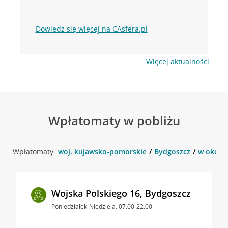
Dowiedz się więcej na CAsfera.pl
Więcej aktualności
Wpłatomaty w pobliżu
Wpłatomaty:
woj. kujawsko-pomorskie
Bydgoszcz
w okolic
Wojska Polskiego 16, Bydgoszcz
Poniedziałek-Niedziela: 07:00-22:00