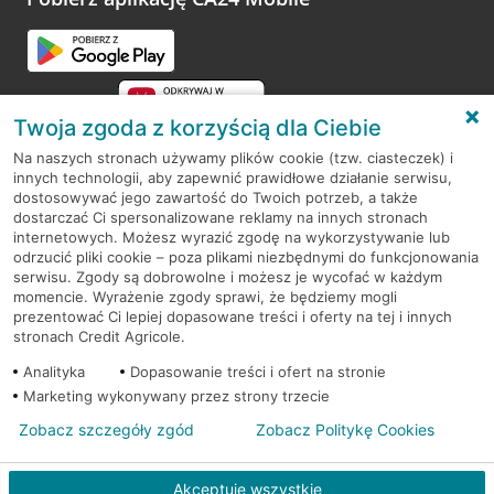
Przejdź do pytania
Twoja zgoda z korzyścią dla Ciebie
Na naszych stronach używamy plików cookie (tzw. ciasteczek) i
innych technologii, aby zapewnić prawidłowe działanie serwisu,
RODO
dostosowywać jego zawartość do Twoich potrzeb, a także
dostarczać Ci spersonalizowane reklamy na innych stronach
Regulamin serwisu
internetowych. Możesz wyrazić zgodę na wykorzystywanie lub
odrzucić pliki cookie – poza plikami niezbędnymi do funkcjonowania
Mapa serwisu
serwisu. Zgody są dobrowolne i możesz je wycofać w każdym
momencie. Wyrażenie zgody sprawi, że będziemy mogli
Polityka
Cookies
prezentować Ci lepiej dopasowane treści i oferty na tej i innych
stronach Credit Agricole.
Polityka prywatności
Analityka
Dopasowanie treści i ofert na stronie
Marketing wykonywany przez strony trzecie
Zobacz szczegóły zgód
Zobacz Politykę Cookies
© 2026 Credit Agricole Bank Polska S.A. Wszelkie prawa zastrzeżone
Akceptuję wszystkie