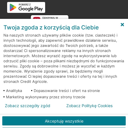
Przejdź do pytania
Twoja zgoda z korzyścią dla Ciebie
Na naszych stronach używamy plików cookie (tzw. ciasteczek) i
innych technologii, aby zapewnić prawidłowe działanie serwisu,
RODO
dostosowywać jego zawartość do Twoich potrzeb, a także
dostarczać Ci spersonalizowane reklamy na innych stronach
Regulamin serwisu
internetowych. Możesz wyrazić zgodę na wykorzystywanie lub
odrzucić pliki cookie – poza plikami niezbędnymi do funkcjonowania
Mapa serwisu
serwisu. Zgody są dobrowolne i możesz je wycofać w każdym
momencie. Wyrażenie zgody sprawi, że będziemy mogli
Polityka
Cookies
prezentować Ci lepiej dopasowane treści i oferty na tej i innych
stronach Credit Agricole.
Polityka prywatności
Analityka
Dopasowanie treści i ofert na stronie
Marketing wykonywany przez strony trzecie
Zobacz szczegóły zgód
Zobacz Politykę Cookies
© 2026 Credit Agricole Bank Polska S.A. Wszelkie prawa zastrzeżone
Akceptuję wszystkie