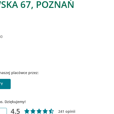
SKA 67, POZNAŃ
30
naszej placówce przez:
TY
as. Dziękujemy!
4.5
241 opinii