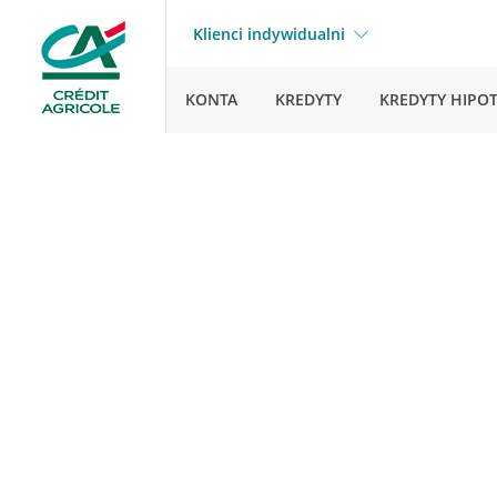
Klienci indywidualni
KONTA
KREDYTY
KREDYTY HIPO