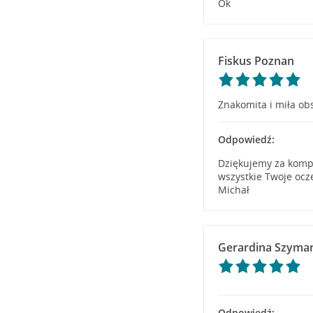
Ok
Fiskus Poznan
Znakomita i miła ob
Odpowiedź:
Dziękujemy za kompl
wszystkie Twoje oc
Michał
Gerardina Szyma
Odpowiedź: