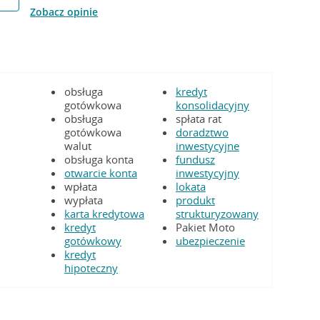
Zobacz opinie
obsługa
kredyt
gotówkowa
konsolidacyjny
obsługa
spłata rat
gotówkowa
doradztwo
walut
inwestycyjne
obsługa konta
fundusz
otwarcie konta
inwestycyjny
wpłata
lokata
wypłata
produkt
karta kredytowa
strukturyzowany
kredyt
Pakiet Moto
gotówkowy
ubezpieczenie
kredyt
hipoteczny