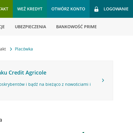
TAKT
WEŹ KREDYT
OTWÓRZ KONTO
LOGOWANIE
JE
UBEZPIECZENIA
BANKOWOŚĆ PRIME
takt
Placówka
ku Credit Agricole
bskrybentów i bądź na bieżąco z nowościami i
a