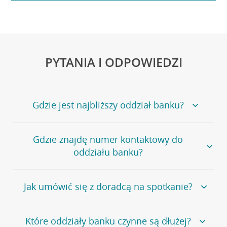
PYTANIA I ODPOWIEDZI
Gdzie jest najbliższy oddział banku?
Jeśli szukasz oddziału naszego banku, zapraszamy na
Gdzie znajdę numer kontaktowy do
stronę
Placówki i bankomaty
, na której znajduje się
oddziału banku?
wygodna wyszukiwarka.
Alternatywnie, możesz skorzystać z pełnej
listy naszych
oddziałów
.
Bank Credit Agricole nie udostępnia ogólnego numeru
Jak umówić się z doradcą na spotkanie?
telefonu do placówki bankowej.
Przejdź do pytania
Polecamy skorzystanie z możliwości wcześniejszego
Jeśli jesteś już
naszym
umówienia się z doradcą w placówce bankowej
.
Które oddziały banku czynne są dłużej?
klientem
możesz
samodzielnie
umówić się na spotkanie z