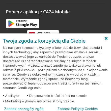
odwiedzoną placówkę i wypełnić formularz w ramach
platformy Profil Firmy w Google. Dziękujemy za wszystkie
opinie.
Pobierz aplikację CA24 Mobile
Przejdź do pytania
Twoja zgoda z korzyścią dla Ciebie
Na naszych stronach używamy plików cookie (tzw. ciasteczek) i
innych technologii, aby zapewnić prawidłowe działanie serwisu,
RODO
dostosowywać jego zawartość do Twoich potrzeb, a także
dostarczać Ci spersonalizowane reklamy na innych stronach
Regulamin serwisu
internetowych. Możesz wyrazić zgodę na wykorzystywanie lub
odrzucić pliki cookie – poza plikami niezbędnymi do funkcjonowania
Mapa serwisu
serwisu. Zgody są dobrowolne i możesz je wycofać w każdym
momencie. Wyrażenie zgody sprawi, że będziemy mogli
Polityka
Cookies
prezentować Ci lepiej dopasowane treści i oferty na tej i innych
stronach Credit Agricole.
Polityka prywatności
Analityka
Dopasowanie treści i ofert na stronie
Marketing wykonywany przez strony trzecie
Zobacz szczegóły zgód
Zobacz Politykę Cookies
© 2026 Credit Agricole Bank Polska S.A. Wszelkie prawa zastrzeżone