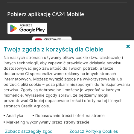
odwiedzoną placówkę i wypełnić formularz w ramach
platformy Profil Firmy w Google. Dziękujemy za wszystkie
opinie.
Pobierz aplikację CA24 Mobile
Przejdź do pytania
Twoja zgoda z korzyścią dla Ciebie
Na naszych stronach używamy plików cookie (tzw. ciasteczek) i
innych technologii, aby zapewnić prawidłowe działanie serwisu,
RODO
dostosowywać jego zawartość do Twoich potrzeb, a także
dostarczać Ci spersonalizowane reklamy na innych stronach
Regulamin serwisu
internetowych. Możesz wyrazić zgodę na wykorzystywanie lub
odrzucić pliki cookie – poza plikami niezbędnymi do funkcjonowania
Mapa serwisu
serwisu. Zgody są dobrowolne i możesz je wycofać w każdym
momencie. Wyrażenie zgody sprawi, że będziemy mogli
Polityka
Cookies
prezentować Ci lepiej dopasowane treści i oferty na tej i innych
stronach Credit Agricole.
Polityka prywatności
Analityka
Dopasowanie treści i ofert na stronie
Marketing wykonywany przez strony trzecie
Zobacz szczegóły zgód
Zobacz Politykę Cookies
© 2026 Credit Agricole Bank Polska S.A. Wszelkie prawa zastrzeżone