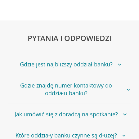
PYTANIA I ODPOWIEDZI
Gdzie jest najbliższy oddział banku?
Jeśli szukasz oddziału naszego banku, zapraszamy na
Gdzie znajdę numer kontaktowy do
stronę
Placówki i bankomaty
, na której znajduje się
oddziału banku?
wygodna wyszukiwarka.
Alternatywnie, możesz skorzystać z pełnej
listy naszych
oddziałów
.
Bank Credit Agricole nie udostępnia ogólnego numeru
Jak umówić się z doradcą na spotkanie?
telefonu do placówki bankowej.
Przejdź do pytania
Polecamy skorzystanie z możliwości wcześniejszego
Jeśli jesteś już
naszym
umówienia się z doradcą w placówce bankowej
.
Które oddziały banku czynne są dłużej?
klientem
możesz
samodzielnie
umówić się na spotkanie z