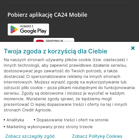
odwiedzoną placówkę i wypełnić formularz w ramach
platformy Profil Firmy w Google. Dziękujemy za wszystkie
opinie.
Pobierz aplikację CA24 Mobile
Przejdź do pytania
Twoja zgoda z korzyścią dla Ciebie
Na naszych stronach używamy plików cookie (tzw. ciasteczek) i
innych technologii, aby zapewnić prawidłowe działanie serwisu,
RODO
dostosowywać jego zawartość do Twoich potrzeb, a także
dostarczać Ci spersonalizowane reklamy na innych stronach
Regulamin serwisu
internetowych. Możesz wyrazić zgodę na wykorzystywanie lub
odrzucić pliki cookie – poza plikami niezbędnymi do funkcjonowania
Mapa serwisu
serwisu. Zgody są dobrowolne i możesz je wycofać w każdym
momencie. Wyrażenie zgody sprawi, że będziemy mogli
Polityka
Cookies
prezentować Ci lepiej dopasowane treści i oferty na tej i innych
stronach Credit Agricole.
Polityka prywatności
Analityka
Dopasowanie treści i ofert na stronie
Marketing wykonywany przez strony trzecie
Zobacz szczegóły zgód
Zobacz Politykę Cookies
© 2026 Credit Agricole Bank Polska S.A. Wszelkie prawa zastrzeżone