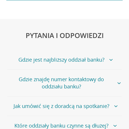
PYTANIA I ODPOWIEDZI
Gdzie jest najbliższy oddział banku?
Jeśli szukasz oddziału naszego banku, zapraszamy na
Gdzie znajdę numer kontaktowy do
stronę
Placówki i bankomaty
, na której znajduje się
oddziału banku?
wygodna wyszukiwarka.
Alternatywnie, możesz skorzystać z pełnej
listy naszych
oddziałów
.
Bank Credit Agricole nie udostępnia ogólnego numeru
Jak umówić się z doradcą na spotkanie?
telefonu do placówki bankowej.
Przejdź do pytania
Polecamy skorzystanie z możliwości wcześniejszego
Jeśli jesteś już
naszym
umówienia się z doradcą w placówce bankowej
.
Które oddziały banku czynne są dłużej?
klientem
możesz
samodzielnie
umówić się na spotkanie z