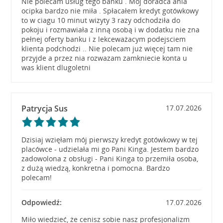
Nie polecam usług tego banku . Moj doradca ania
ocipka bardzo nie miła . Spłacałem kredyt gotówkowy
to w ciagu 10 minut wizyty 3 razy odchodziła do
pokoju i rozmawiała z inną osobą i w dodatku nie zna
pełnej oferty banku i z lekceważacym podejsciem
klienta podchodzi .. Nie polecam już więcej tam nie
przyjde a przez nia rozwazam zamkniecie konta u
was klient dlugoletni
Patrycja Sus
17.07.2026
Dzisiaj wzięłam mój pierwszy kredyt gotówkowy w tej
placówce - udzielała mi go Pani Kinga. Jestem bardzo
zadowolona z obsługi - Pani Kinga to przemiła osoba,
z dużą wiedzą, konkretna i pomocna. Bardzo
polecam!
Odpowiedź:
17.07.2026
Miło wiedzieć, że cenisz sobie nasz profesjonalizm