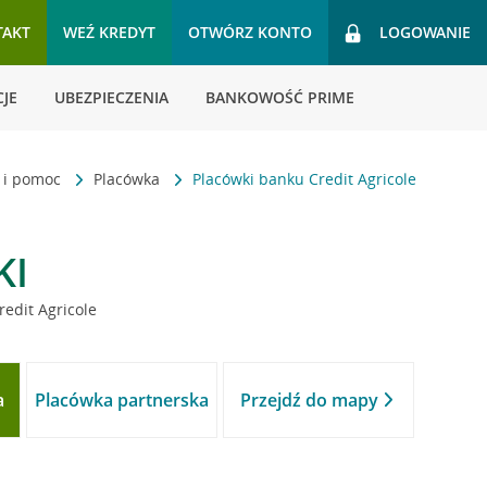
TAKT
WEŹ KREDYT
OTWÓRZ KONTO
LOGOWANIE
JE
UBEZPIECZENIA
BANKOWOŚĆ PRIME
t i pomoc
Placówka
Placówki banku Credit Agricole
KI
redit Agricole
a
Placówka partnerska
Przejdź do mapy