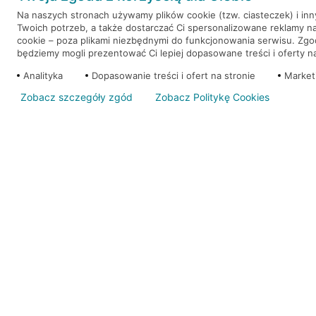
Na naszych stronach używamy plików cookie (tzw. ciasteczek) i in
Twoich potrzeb, a także dostarczać Ci spersonalizowane reklamy n
WEŹ KREDYT
NOTA PRAWNA
cookie – poza plikami niezbędnymi do funkcjonowania serwisu. Zg
będziemy mogli prezentować Ci lepiej dopasowane treści i oferty na 
Analityka
Dopasowanie treści i ofert na stronie
Market
Zobacz szczegóły zgód
Zobacz Politykę Cookies