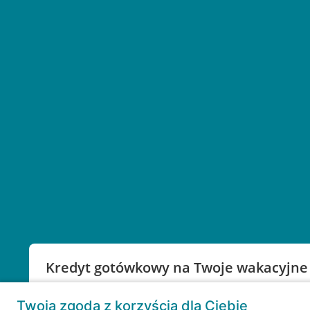
Kredyt gotówkowy na Twoje wakacyjne
Weź kredyt na to co ważne. Twoje marzenia nie mu
Twoja zgoda z korzyścią dla Ciebie
RRSO: 9,6%