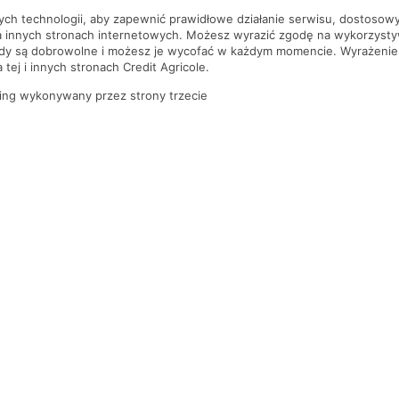
nych technologii, aby zapewnić prawidłowe działanie serwisu, dostoso
a innych stronach internetowych. Możesz wyrazić zgodę na wykorzystywa
ody są dobrowolne i możesz je wycofać w każdym momencie. Wyrażenie
tej i innych stronach Credit Agricole.
ing wykonywany przez strony trzecie
PYTANIA I ODPOWIEDZI