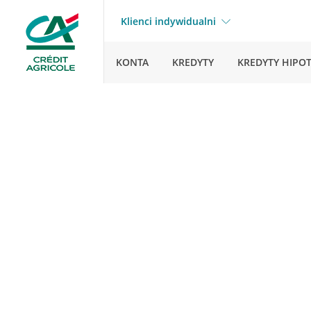
Klienci indywidualni
KONTA
KREDYTY
KREDYTY HIPO