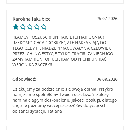
Karolina Jakubiec
25.07.2026
KŁAMCY I OSZUŚCI!! UNIKAJCIE ICH JAK OGNIA!!
RZEKOMO CHCĄ "DOBRZE", ALE NAKŁANIAJĄ DO
TEGO, ŻEBY PIENIĄDZE "PRACOWAŁY", A CZŁOWIEK
PRZEZ ICH INWESTYCJE TYLKO TRACI!!! ZANIEDŁUGO
ZAMYKAM KONTO!! UCIEKAM OD NICH!! UNIKAĆ
WERONIKA ZACZEK!!
Odpowiedź:
06.08.2026
Dziękujemy za podzielenie się swoją opinią. Przykro
nam, że nie spełniłlśmy Twoich oczekiwań. Zależy
nam na ciągłym doskonaleniu jakości obsługi, dlatego
chętnie poznamy więcej szczegółów dotyczących
opisanej sytuacji. Tatiana