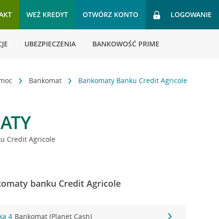
AKT
WEŹ KREDYT
OTWÓRZ KONTO
LOGOWANIE
JE
UBEZPIECZENIA
BANKOWOŚĆ PRIME
omoc
Bankomat
Bankomaty Banku Credit Agricole
ATY
 Credit Agricole
komaty banku Credit Agricole
ka 4
Bankomat (Planet Cash)