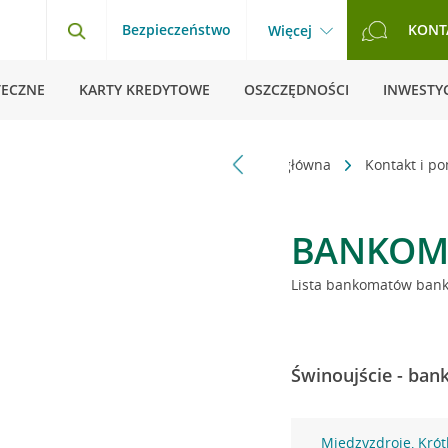
Bezpieczeństwo
KONT
Więcej
TECZNE
KARTY KREDYTOWE
OSZCZĘDNOŚCI
INWESTYC
Strona główna
Kontakt i p
BANKOM
Lista bankomatów banku
Świnoujście - ban
Międzyzdroje, Krót