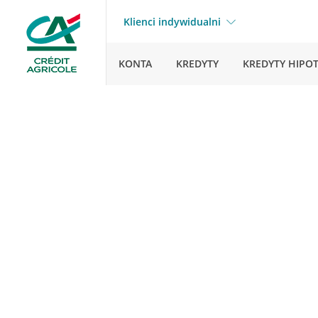
Klienci indywidualni
KONTA
KREDYTY
KREDYTY HIPO