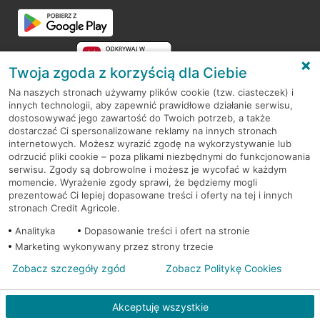
Przejdź do pytania
Twoja zgoda z korzyścią dla Ciebie
Na naszych stronach używamy plików cookie (tzw. ciasteczek) i
innych technologii, aby zapewnić prawidłowe działanie serwisu,
RODO
dostosowywać jego zawartość do Twoich potrzeb, a także
dostarczać Ci spersonalizowane reklamy na innych stronach
Regulamin serwisu
internetowych. Możesz wyrazić zgodę na wykorzystywanie lub
odrzucić pliki cookie – poza plikami niezbędnymi do funkcjonowania
Mapa serwisu
serwisu. Zgody są dobrowolne i możesz je wycofać w każdym
momencie. Wyrażenie zgody sprawi, że będziemy mogli
Polityka
Cookies
prezentować Ci lepiej dopasowane treści i oferty na tej i innych
stronach Credit Agricole.
Polityka prywatności
Analityka
Dopasowanie treści i ofert na stronie
Marketing wykonywany przez strony trzecie
Zobacz szczegóły zgód
Zobacz Politykę Cookies
© 2026 Credit Agricole Bank Polska S.A. Wszelkie prawa zastrzeżone
Akceptuję wszystkie