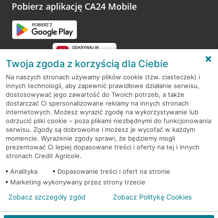
opinie.
Pobierz aplikację CA24 Mobile
Przejdź do pytania
Twoja zgoda z korzyścią dla Ciebie
Na naszych stronach używamy plików cookie (tzw. ciasteczek) i
innych technologii, aby zapewnić prawidłowe działanie serwisu,
RODO
dostosowywać jego zawartość do Twoich potrzeb, a także
dostarczać Ci spersonalizowane reklamy na innych stronach
Regulamin serwisu
internetowych. Możesz wyrazić zgodę na wykorzystywanie lub
odrzucić pliki cookie – poza plikami niezbędnymi do funkcjonowania
Mapa serwisu
serwisu. Zgody są dobrowolne i możesz je wycofać w każdym
momencie. Wyrażenie zgody sprawi, że będziemy mogli
Polityka
Cookies
prezentować Ci lepiej dopasowane treści i oferty na tej i innych
stronach Credit Agricole.
Polityka prywatności
Analityka
Dopasowanie treści i ofert na stronie
Marketing wykonywany przez strony trzecie
Zobacz szczegóły zgód
Zobacz Politykę Cookies
© 2026 Credit Agricole Bank Polska S.A. Wszelkie prawa zastrzeżone