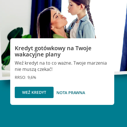
Kredyt gotówkowy na Twoje
wakacyjne plany
Weź kredyt na to co ważne. Twoje marzenia
nie muszą czekać!
RRSO: 9,6%
WEŹ KREDYT
NOTA PRAWNA