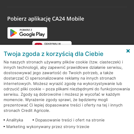
odwiedzoną placówkę i wypełnić formularz w ramach
platformy Profil Firmy w Google. Dziękujemy za wszystkie
opinie.
Pobierz aplikację CA24 Mobile
Przejdź do pytania
Twoja zgoda z korzyścią dla Ciebie
Na naszych stronach używamy plików cookie (tzw. ciasteczek) i
innych technologii, aby zapewnić prawidłowe działanie serwisu,
RODO
dostosowywać jego zawartość do Twoich potrzeb, a także
dostarczać Ci spersonalizowane reklamy na innych stronach
Regulamin serwisu
internetowych. Możesz wyrazić zgodę na wykorzystywanie lub
odrzucić pliki cookie – poza plikami niezbędnymi do funkcjonowania
Mapa serwisu
serwisu. Zgody są dobrowolne i możesz je wycofać w każdym
momencie. Wyrażenie zgody sprawi, że będziemy mogli
Polityka
Cookies
prezentować Ci lepiej dopasowane treści i oferty na tej i innych
stronach Credit Agricole.
Polityka prywatności
Analityka
Dopasowanie treści i ofert na stronie
Marketing wykonywany przez strony trzecie