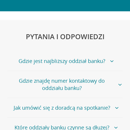
PYTANIA I ODPOWIEDZI
Gdzie jest najbliższy oddział banku?
Jeśli szukasz oddziału naszego banku, zapraszamy na
Gdzie znajdę numer kontaktowy do
stronę
Placówki i bankomaty
, na której znajduje się
oddziału banku?
wygodna wyszukiwarka.
Alternatywnie, możesz skorzystać z pełnej
listy naszych
oddziałów
.
Bank Credit Agricole nie udostępnia ogólnego numeru
Jak umówić się z doradcą na spotkanie?
telefonu do placówki bankowej.
Przejdź do pytania
Polecamy skorzystanie z możliwości wcześniejszego
Jeśli jesteś już
naszym
umówienia się z doradcą w placówce bankowej
.
Które oddziały banku czynne są dłużej?