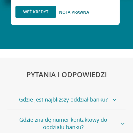
WEŹ KREDYT
NOTA PRAWNA
PYTANIA I ODPOWIEDZI
Gdzie jest najbliższy oddział banku?
Jeśli szukasz oddziału naszego banku, zapraszamy na
Gdzie znajdę numer kontaktowy do
stronę
Placówki i bankomaty
, na której znajduje się
oddziału banku?
wygodna wyszukiwarka.