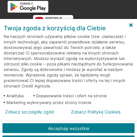
Przejdź do pytania
Twoja zgoda z korzyścią dla Ciebie
Na naszych stronach używamy plików cookie (tzw. ciasteczek) i
innych technologii, aby zapewnić prawidłowe działanie serwisu,
RODO
dostosowywać jego zawartość do Twoich potrzeb, a także
dostarczać Ci spersonalizowane reklamy na innych stronach
Regulamin serwisu
internetowych. Możesz wyrazić zgodę na wykorzystywanie lub
odrzucić pliki cookie – poza plikami niezbędnymi do funkcjonowania
Mapa serwisu
serwisu. Zgody są dobrowolne i możesz je wycofać w każdym
momencie. Wyrażenie zgody sprawi, że będziemy mogli
Polityka
Cookies
prezentować Ci lepiej dopasowane treści i oferty na tej i innych
stronach Credit Agricole.
Polityka prywatności
Analityka
Dopasowanie treści i ofert na stronie
Marketing wykonywany przez strony trzecie
Zobacz szczegóły zgód
Zobacz Politykę Cookies
© 2026 Credit Agricole Bank Polska S.A. Wszelkie prawa zastrzeżone
Akceptuję wszystkie