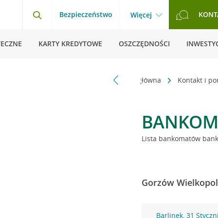
Bezpieczeństwo
KONT
Więcej
TECZNE
KARTY KREDYTOWE
OSZCZĘDNOŚCI
INWESTYC
Strona główna
Kontakt i p
BANKOM
Lista bankomatów banku
Gorzów Wielkopols
Barlinek, 31 Styczn