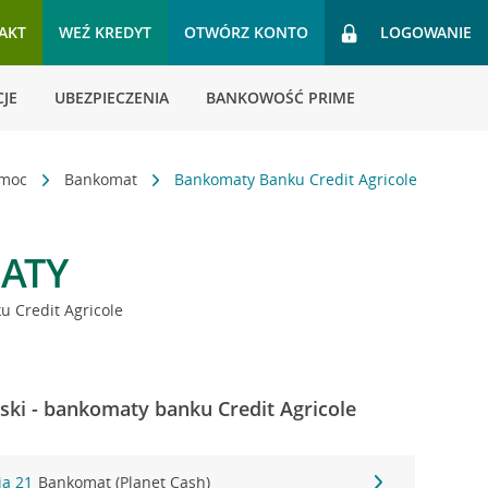
AKT
WEŹ KREDYT
OTWÓRZ KONTO
LOGOWANIE
JE
UBEZPIECZENIA
BANKOWOŚĆ PRIME
omoc
Bankomat
Bankomaty Banku Credit Agricole
ATY
 Credit Agricole
ki - bankomaty banku Credit Agricole
ia 21
Bankomat (Planet Cash)