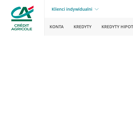
Klienci indywidualni
KONTA
KREDYTY
KREDYTY HIPO