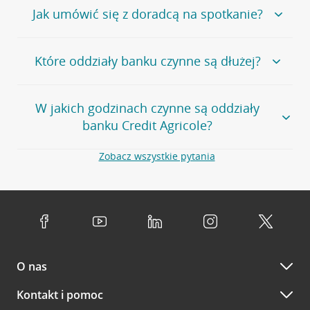
oddziałów
.
Bank Credit Agricole nie udostępnia ogólnego numeru
Jak umówić się z doradcą na spotkanie?
telefonu do placówki bankowej.
Przejdź do pytania
Polecamy skorzystanie z możliwości wcześniejszego
Jeśli jesteś już
naszym
umówienia się z doradcą w placówce bankowej
.
Które oddziały banku czynne są dłużej?
klientem
możesz
samodzielnie
umówić się na spotkanie z
Twoim doradcą w wybranym terminie. Zrób to:
Przejdź do pytania
Większość naszych oddziałów czynna jest w
podobnych
w
aplikacji CA24 Mobile
- po zalogowaniu kliknij w ikonę
W jakich godzinach czynne są oddziały
godzinach
. Dokładne godziny pracy uzależnione są od
kontaktu w prawym górnym rogu, a następnie w przycisk
banku Credit Agricole?
lokalnych uwarunkowań i potrzeb klientów danej placówki.
Umów nowe spotkanie –
zobacz jak to zrobić
w
serwisie CA24 eBank
- po zalogowaniu wybierz
Aby sprawdzić godziny pracy oddziałów, zapraszamy na
Zobacz wszystkie pytania
opcję Umów spotkanie
w górnym menu.
stronę
Placówki i bankomaty
, na której znajduje się
Oddziały banku Credit Agricole czynne są w
wygodna wyszukiwarka. Skorzystaj z filtra "Czynne" i
standardowych, szeroko stosowanych godzinach pracy
Jeśli
nie jesteś jeszcze naszym klientem
lub
nie korzystasz
wybierz interesującą Cię godzinę.
przedsiębiorstw i urzędów. Dokładne godziny pracy
z bankowości elektronicznej
możesz umówić się na
poszczególnych placówek znajdują się na
naszej stronie
spotkanie:
Przejdź do pytania
internetowej
.
przez
formularz kontaktowy na mapie
–
wybierz
Serdecznie zapraszamy do naszych oddziałów. Polecamy
placówkę na mapie
i kliknij w przycisk Umów się z
skorzystanie z możliwości wcześniejszego
umówienia się z
doradcą. Po wypełnieniu formularza poczekaj na kontakt
O nas
doradcą w placówce bankowej
.
doradcy potwierdzający wizytę lub propozycję spotkania
w innym terminie.
Przejdź do pytania
Kontakt i pomoc
telefonicznie przez Infolinię CA24