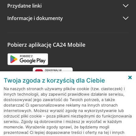
Przydatne linki
A po wizycie…
Informacje i dokumenty
Zachęcamy do podzielenia się z nami opinią o wizycie.
Wystarczy przejść na stronę
Oceń wizytę
, wyszukać
odwiedzoną placówkę i wypełnić formularz w ramach
platformy Profil Firmy w Google. Dziękujemy za wszystkie
opinie.
Pobierz aplikację CA24 Mobile
Przejdź do pytania
Twoja zgoda z korzyścią dla Ciebie
Na naszych stronach używamy plików cookie (tzw. ciasteczek) i
innych technologii, aby zapewnić prawidłowe działanie serwisu,
RODO
dostosowywać jego zawartość do Twoich potrzeb, a także
dostarczać Ci spersonalizowane reklamy na innych stronach
Regulamin serwisu
internetowych. Możesz wyrazić zgodę na wykorzystywanie lub
odrzucić pliki cookie – poza plikami niezbędnymi do funkcjonowania
Mapa serwisu
serwisu. Zgody są dobrowolne i możesz je wycofać w każdym
momencie. Wyrażenie zgody sprawi, że będziemy mogli
Polityka
Cookies
prezentować Ci lepiej dopasowane treści i oferty na tej i innych