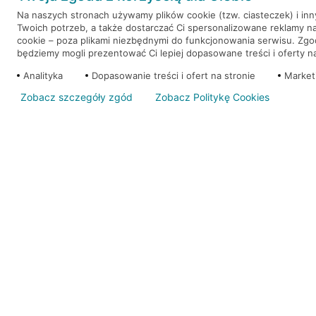
Na naszych stronach używamy plików cookie (tzw. ciasteczek) i in
Twoich potrzeb, a także dostarczać Ci spersonalizowane reklamy n
WEŹ KREDYT
NOTA PRAWNA
cookie – poza plikami niezbędnymi do funkcjonowania serwisu. Zg
będziemy mogli prezentować Ci lepiej dopasowane treści i oferty na 
Analityka
Dopasowanie treści i ofert na stronie
Market
Zobacz szczegóły zgód
Zobacz Politykę Cookies