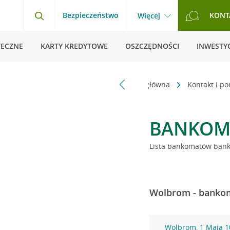
Bezpieczeństwo
KONT
Więcej
TECZNE
KARTY KREDYTOWE
OSZCZĘDNOŚCI
INWESTYC
Strona główna
Kontakt i p
BANKOM
Lista bankomatów banku
Wolbrom - bankom
Wolbrom, 1 Maja 1