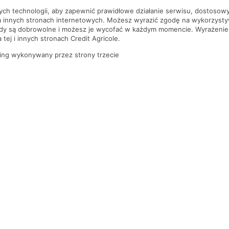
nych technologii, aby zapewnić prawidłowe działanie serwisu, dostoso
a innych stronach internetowych. Możesz wyrazić zgodę na wykorzystywa
ody są dobrowolne i możesz je wycofać w każdym momencie. Wyrażenie
tej i innych stronach Credit Agricole.
ing wykonywany przez strony trzecie
PYTANIA I ODPOWIEDZI