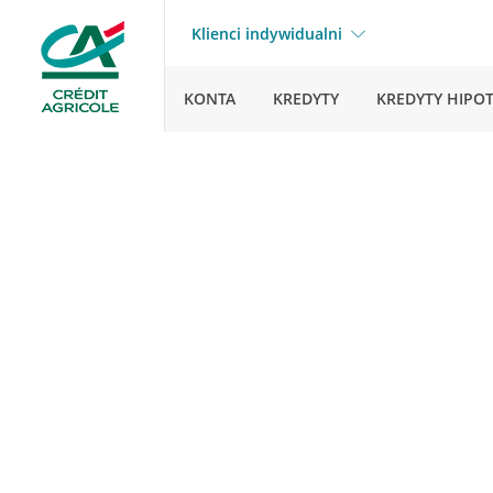
Klienci indywidualni
KONTA
KREDYTY
KREDYTY HIPO