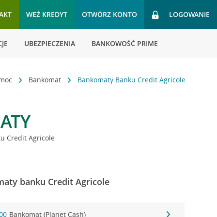
AKT
WEŹ KREDYT
OTWÓRZ KONTO
LOGOWANIE
JE
UBEZPIECZENIA
BANKOWOŚĆ PRIME
omoc
Bankomat
Bankomaty Banku Credit Agricole
ATY
 Credit Agricole
aty banku Credit Agricole
00
Bankomat (Planet Cash)