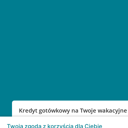
Kredyt gotówkowy na Twoje wakacyjne
Weź kredyt na to co ważne. Twoje marzenia nie mu
Twoja zgoda z korzyścią dla Ciebie
RRSO: 9,6%