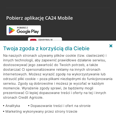
Wystarczy przejść na stronę
Oceń wizytę
, wyszukać
odwiedzoną placówkę i wypełnić formularz w ramach
platformy Profil Firmy w Google. Dziękujemy za wszystkie
opinie.
Pobierz aplikację CA24 Mobile
Przejdź do pytania
Twoja zgoda z korzyścią dla Ciebie
Na naszych stronach używamy plików cookie (tzw. ciasteczek) i
innych technologii, aby zapewnić prawidłowe działanie serwisu,
RODO
dostosowywać jego zawartość do Twoich potrzeb, a także
dostarczać Ci spersonalizowane reklamy na innych stronach
Regulamin serwisu
internetowych. Możesz wyrazić zgodę na wykorzystywanie lub
odrzucić pliki cookie – poza plikami niezbędnymi do funkcjonowania
Mapa serwisu
serwisu. Zgody są dobrowolne i możesz je wycofać w każdym
momencie. Wyrażenie zgody sprawi, że będziemy mogli
Polityka
Cookies
prezentować Ci lepiej dopasowane treści i oferty na tej i innych
stronach Credit Agricole.
Polityka prywatności
Analityka
Dopasowanie treści i ofert na stronie
Marketing wykonywany przez strony trzecie