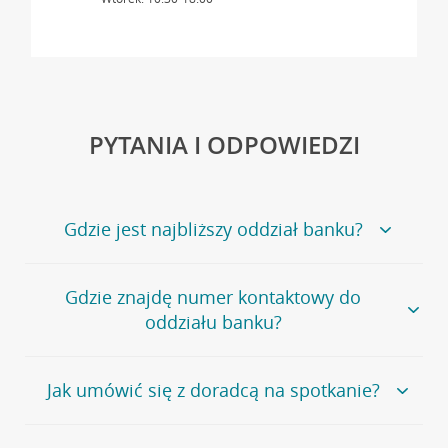
PYTANIA I ODPOWIEDZI
Gdzie jest najbliższy oddział banku?
Jeśli szukasz oddziału naszego banku, zapraszamy na
Gdzie znajdę numer kontaktowy do
stronę
Placówki i bankomaty
, na której znajduje się
oddziału banku?
wygodna wyszukiwarka.
Alternatywnie, możesz skorzystać z pełnej
listy naszych
oddziałów
.
Bank Credit Agricole nie udostępnia ogólnego numeru
Jak umówić się z doradcą na spotkanie?
telefonu do placówki bankowej.
Przejdź do pytania
Polecamy skorzystanie z możliwości wcześniejszego