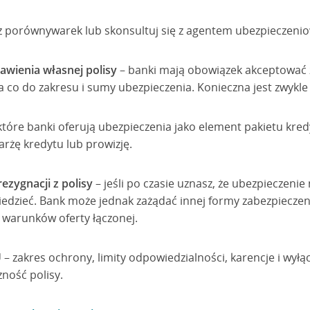
 z porównywarek lub skonsultuj się z agentem ubezpieczeni
awienia własnej polisy
– banki mają obowiązek akceptować 
a co do zakresu i sumy ubezpieczenia. Konieczna jest zwykle
które banki oferują ubezpieczenia jako element pakietu kre
arżę kredytu lub prowizję.
ezygnacji z polisy
– jeśli po czasie uznasz, że ubezpieczenie
edzieć. Bank może jednak zażądać innej formy zabezpieczeni
warunków oferty łączonej.
U
– zakres ochrony, limity odpowiedzialności, karencje i wył
ność polisy.