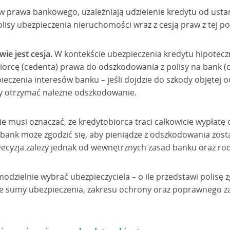
sów prawa bankowego, uzależniają udzielenie kredytu od usta
lisy ubezpieczenia nieruchomości wraz z cesją praw z tej po
ie jest cesja.
W kontekście ubezpieczenia kredytu hipotec
iorcę (cedenta) prawa do odszkodowania z polisy na bank (ce
pieczenia interesów banku – jeśli dojdzie do szkody objętej
y otrzymać należne odszkodowanie.
nie musi oznaczać, że kredytobiorca traci całkowicie wypłat
 bank może zgodzić się, aby pieniądze z odszkodowania zos
ecyzja zależy jednak od wewnętrznych zasad banku oraz rod
dzielnie wybrać ubezpieczyciela – o ile przedstawi polisę
e sumy ubezpieczenia, zakresu ochrony oraz poprawnego zaw