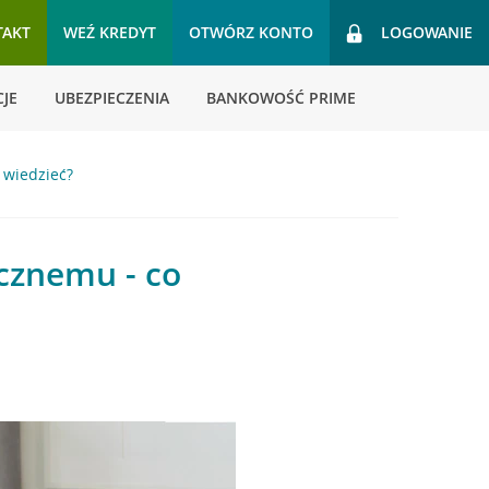
TAKT
WEŹ KREDYT
OTWÓRZ KONTO
LOGOWANIE
JE
UBEZPIECZENIA
BANKOWOŚĆ PRIME
 wiedzieć?
cznemu - co