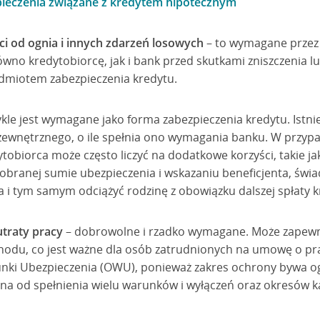
pieczenia związane z kredytem hipotecznym
i od ognia i innych zdarzeń losowych
– to wymagane przez
wno kredytobiorcę, jak i bank przed skutkami zniszczenia l
dmiotem zabezpieczenia kredytu.
ykle jest wymagane jako forma zabezpieczenia kredytu. Istni
zewnętrznego, o ile spełnia ono wymagania banku. W przyp
ytobiorca może często liczyć na dodatkowe korzyści, takie 
obranej sumie ubezpieczenia i wskazaniu beneficjenta, świ
 i tym samym odciążyć rodzinę z obowiązku dalszej spłaty k
utraty pracy
– dobrowolne i rzadko wymagane. Może zapewn
hodu, co jest ważne dla osób zatrudnionych na umowę o pr
nki Ubezpieczenia (OWU), ponieważ zakres ochrony bywa og
na od spełnienia wielu warunków i wyłączeń oraz okresów ka