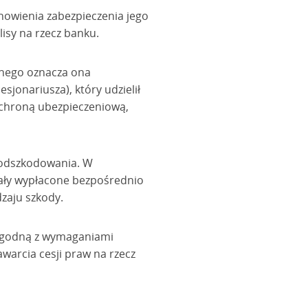
nowienia zabezpieczenia jego
lisy na rzecz banku.
znego oznacza ona
sjonariusza), który udzielił
 ochroną ubezpieczeniową,
ę odszkodowania. W
tały wypłacone bezpośrednio
zaju szkody.
 zgodną z wymaganiami
arcia cesji praw na rzecz