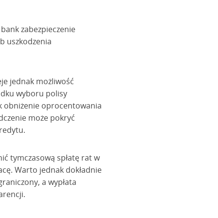
 bank zabezpieczenie
ub uszkodzenia
eje jednak możliwość
adku wyboru polisy
jak obniżenie oprocentowania
adczenie może pokryć
redytu.
ić tymczasową spłatę rat w
acę. Warto jednak dokładnie
raniczony, a wypłata
rencji.