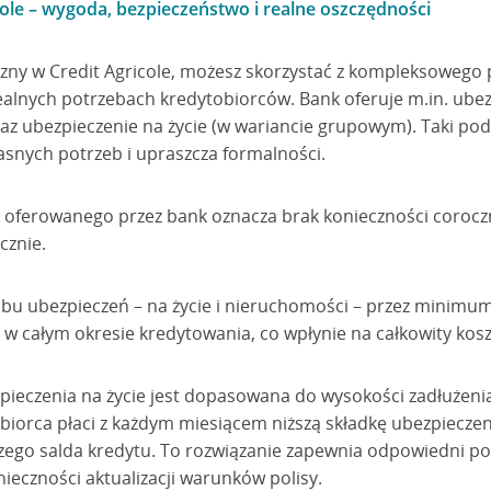
cole – wygoda, bezpieczeństwo i realne oszczędności
eczny w Credit Agricole, możesz skorzystać z kompleksowego
alnych potrzebach kredytobiorców. Bank oferuje m.in. ube
az ubezpieczenie na życie (w wariancie grupowym). Taki pod
snych potrzeb i upraszcza formalności.
a oferowanego przez bank oznacza brak konieczności corocz
cznie.
obu ubezpieczeń – na życie i nieruchomości – przez minimum
j
w całym okresie kredytowania, co wpłynie na całkowity kosz
ieczenia na życie jest dopasowana do wysokości zadłużenia 
obiorca płaci z każdym miesiącem niższą składkę ubezpiecze
szego salda kredytu. To rozwiązanie zapewnia odpowiedni p
ieczności aktualizacji warunków polisy.