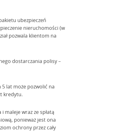
 pakietu ubezpieczeń
zpieczenie nieruchomości (w
ział pozwala klientom na
nego dostarczania polisy –
 5 lat może pozwolić na
t kredytu.
i maleje wraz ze spłatą
niową, ponieważ jest ona
oziom ochrony przez cały