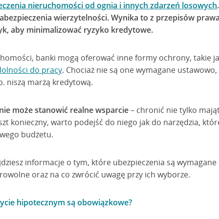
eczenia nieruchomości od ognia i innych zdarzeń losowych
ezpieczenia wierzytelności. Wynika to z przepisów praw
tyk, aby minimalizować ryzyko kredytowe.
homości, banki mogą oferować inne formy ochrony, takie j
zdolności do pracy
. Chociaż nie są one wymagane ustawowo, c
. niszą marżą kredytową.
nie może stanowić realne wsparcie
– chronić nie tylko mająt
szt konieczny, warto podejść do niego jak do narzędzia, któ
owego budżetu.
ajdziesz informacje o tym, które ubezpieczenia są wymagane
browolne oraz na co zwrócić uwagę przy ich wyborze.
dycie hipotecznym są obowiązkowe?