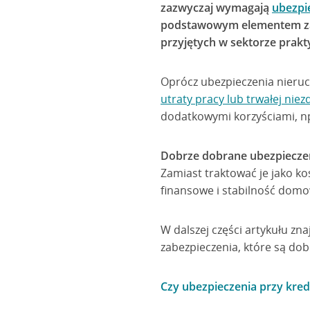
zazwyczaj wymagają
ubezpi
podstawowym elementem zab
przyjętych w sektorze prak
Oprócz ubezpieczenia nieruc
utraty pracy lub trwałej nie
dodatkowymi korzyściami, np
Dobrze dobrane ubezpiecze
Zamiast traktować je jako ko
finansowe i stabilność dom
W dalszej części artykułu zn
zabezpieczenia, które są do
Czy ubezpieczenia przy kre