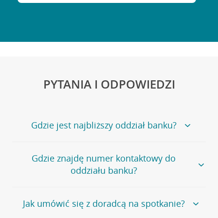
PYTANIA I ODPOWIEDZI
Gdzie jest najbliższy oddział banku?
Jeśli szukasz oddziału naszego banku, zapraszamy na
Gdzie znajdę numer kontaktowy do
stronę
Placówki i bankomaty
, na której znajduje się
oddziału banku?
wygodna wyszukiwarka.
Alternatywnie, możesz skorzystać z pełnej
listy naszych
oddziałów
.
Bank Credit Agricole nie udostępnia ogólnego numeru
Jak umówić się z doradcą na spotkanie?
telefonu do placówki bankowej.
Przejdź do pytania