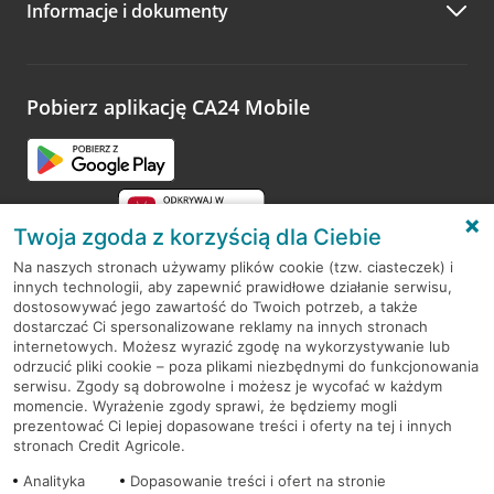
Informacje i dokumenty
Zachęcamy do podzielenia się z nami opinią o wizycie.
Wystarczy przejść na stronę
Oceń wizytę
, wyszukać
odwiedzoną placówkę i wypełnić formularz w ramach
platformy Profil Firmy w Google. Dziękujemy za wszystkie
opinie.
Pobierz aplikację CA24 Mobile
Przejdź do pytania
Twoja zgoda z korzyścią dla Ciebie
Na naszych stronach używamy plików cookie (tzw. ciasteczek) i
innych technologii, aby zapewnić prawidłowe działanie serwisu,
RODO
dostosowywać jego zawartość do Twoich potrzeb, a także
dostarczać Ci spersonalizowane reklamy na innych stronach
Regulamin serwisu
internetowych. Możesz wyrazić zgodę na wykorzystywanie lub
odrzucić pliki cookie – poza plikami niezbędnymi do funkcjonowania
Mapa serwisu
serwisu. Zgody są dobrowolne i możesz je wycofać w każdym
momencie. Wyrażenie zgody sprawi, że będziemy mogli
Polityka
Cookies
prezentować Ci lepiej dopasowane treści i oferty na tej i innych
stronach Credit Agricole.
Polityka prywatności
Analityka
Dopasowanie treści i ofert na stronie