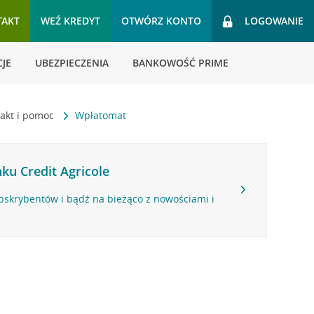
TAKT
WEŹ KREDYT
OTWÓRZ KONTO
LOGOWANIE
JE
UBEZPIECZENIA
BANKOWOŚĆ PRIME
akt i pomoc
Wpłatomat
ku Credit Agricole
bskrybentów i bądź na bieżąco z nowościami i