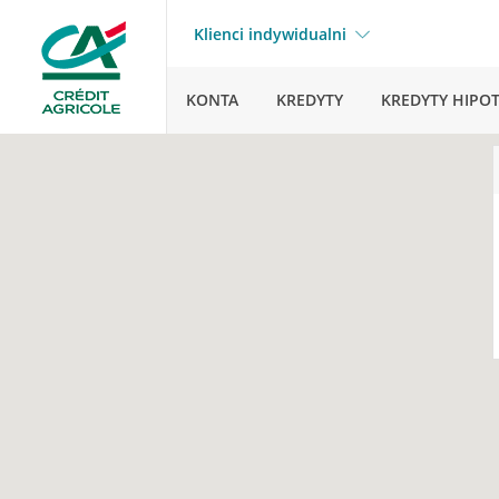
Klienci indywidualni
KONTA
KREDYTY
KREDYTY HIPO