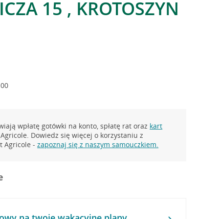
ICZA 15 , KROTOSZYN
:00
iają wpłatę gotówki na konto, spłatę rat oraz
kart
Agricole. Dowiedz się więcej o korzystaniu z
 Agricole -
zapoznaj się z naszym samouczkiem.
e
owy na twoje wakacyjne plany