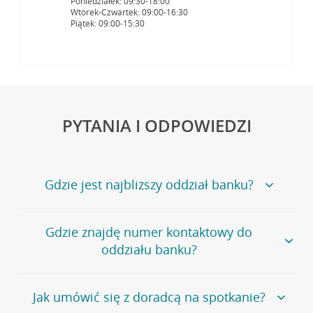
Poniedziałek: 09:30-18:00
Wtorek-Czwartek: 09:00-16:30
Piątek: 09:00-15:30
PYTANIA I ODPOWIEDZI
Gdzie jest najbliższy oddział banku?
Jeśli szukasz oddziału naszego banku, zapraszamy na
Gdzie znajdę numer kontaktowy do
stronę
Placówki i bankomaty
, na której znajduje się
oddziału banku?
wygodna wyszukiwarka.
Alternatywnie, możesz skorzystać z pełnej
listy naszych
oddziałów
.
Bank Credit Agricole nie udostępnia ogólnego numeru
Jak umówić się z doradcą na spotkanie?
telefonu do placówki bankowej.