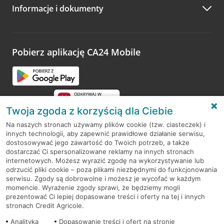
Informacje i dokumenty
Zachęcamy do podzielenia się z nami opinią o wizycie.
Wystarczy przejść na stronę
Oceń wizytę
, wyszukać
odwiedzoną placówkę i wypełnić formularz w ramach
platformy Profil Firmy w Google. Dziękujemy za wszystkie
opinie.
Pobierz aplikację CA24 Mobile
Przejdź do pytania
Twoja zgoda z korzyścią dla Ciebie
Na naszych stronach używamy plików cookie (tzw. ciasteczek) i
innych technologii, aby zapewnić prawidłowe działanie serwisu,
RODO
dostosowywać jego zawartość do Twoich potrzeb, a także
dostarczać Ci spersonalizowane reklamy na innych stronach
Regulamin serwisu
internetowych. Możesz wyrazić zgodę na wykorzystywanie lub
odrzucić pliki cookie – poza plikami niezbędnymi do funkcjonowania
Mapa serwisu
serwisu. Zgody są dobrowolne i możesz je wycofać w każdym
momencie. Wyrażenie zgody sprawi, że będziemy mogli
Polityka
Cookies
prezentować Ci lepiej dopasowane treści i oferty na tej i innych
stronach Credit Agricole.
Polityka prywatności
Analityka
Dopasowanie treści i ofert na stronie