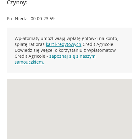
Czynny:
Pn.-Niedz.: 00:00-23:59
Wpłatomaty umożliwiają wpłatę gotówki na konto,
spłatę rat oraz
kart kredytowych
Crédit Agricole.
Dowiedz się więcej o korzystaniu z Wpłatomatów
Credit Agricole -
zapoznaj się z naszym
samouczkiem.