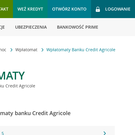
TAKT
WEŹ KREDYT
OTWÓRZ KONTO
LOGOWANIE
JE
UBEZPIECZENIA
BANKOWOŚĆ PRIME
omoc
Wpłatomat
Wpłatomaty Banku Credit Agricole
MATY
u Credit Agricole
omaty banku Credit Agricole
 5