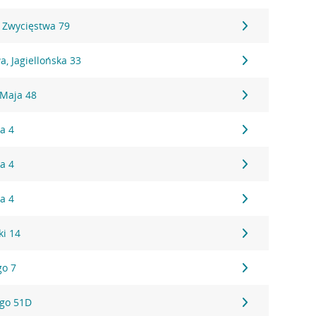
 Zwycięstwa 79
, Jagiellońska 33
 Maja 48
a 4
a 4
a 4
ki 14
go 7
ego 51D