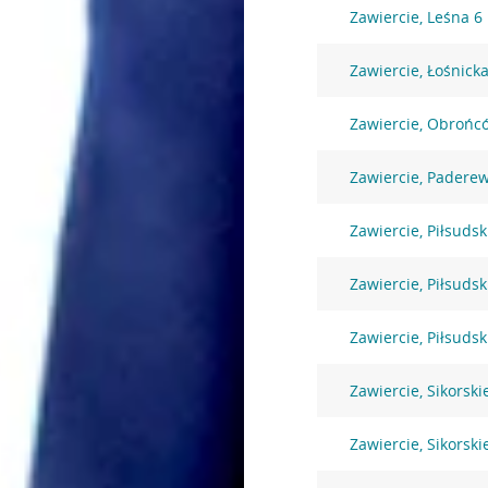
Zawiercie, Leśna 6
Zawiercie, Łośnicka
Zawiercie, Obrońc
Zawiercie, Padere
Zawiercie, Piłsuds
Zawiercie, Piłsuds
Zawiercie, Piłsuds
Zawiercie, Sikorski
Zawiercie, Sikorski