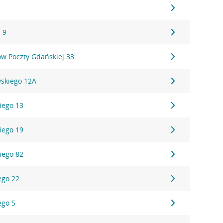
 9
ów Poczty Gdańskiej 33
wskiego 12A
kiego 13
kiego 19
kiego 82
ego 22
ego 5