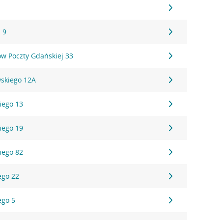
 9
ów Poczty Gdańskiej 33
wskiego 12A
kiego 13
kiego 19
kiego 82
ego 22
ego 5