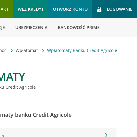
TAKT
WEŹ KREDYT
OTWÓRZ KONTO
LOGOWANIE
JE
UBEZPIECZENIA
BANKOWOŚĆ PRIME
omoc
Wpłatomat
Wpłatomaty Banku Credit Agricole
MATY
u Credit Agricole
omaty banku Credit Agricole
 5