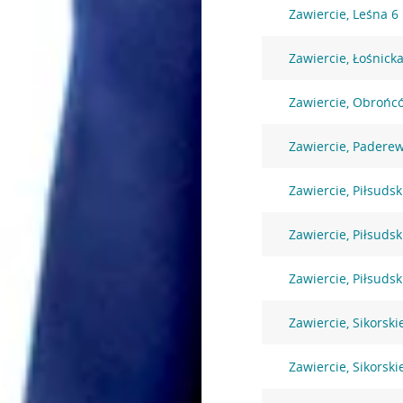
Zawiercie, Leśna 6
Zawiercie, Łośnicka
Zawiercie, Obrońc
Zawiercie, Padere
Zawiercie, Piłsuds
Zawiercie, Piłsuds
Zawiercie, Piłsuds
Zawiercie, Sikorski
Zawiercie, Sikorski