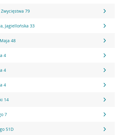
 Zwycięstwa 79
, Jagiellońska 33
 Maja 48
a 4
a 4
a 4
ki 14
go 7
ego 51D