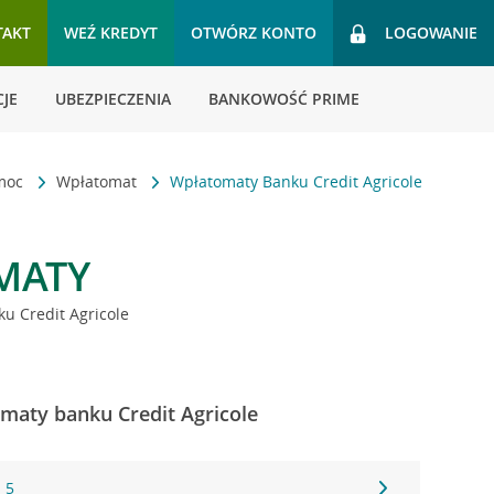
TAKT
WEŹ KREDYT
OTWÓRZ KONTO
LOGOWANIE
JE
UBEZPIECZENIA
BANKOWOŚĆ PRIME
omoc
Wpłatomat
Wpłatomaty Banku Credit Agricole
MATY
u Credit Agricole
omaty banku Credit Agricole
 5