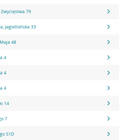
 Zwycięstwa 79
, Jagiellońska 33
 Maja 48
a 4
a 4
a 4
ki 14
go 7
ego 51D