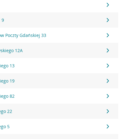
 9
ów Poczty Gdańskiej 33
wskiego 12A
kiego 13
kiego 19
kiego 82
ego 22
ego 5