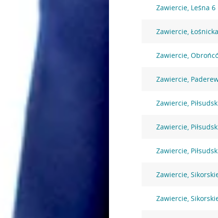
Zawiercie, Leśna 6
Zawiercie, Łośnicka
Zawiercie, Obrońc
Zawiercie, Padere
Zawiercie, Piłsuds
Zawiercie, Piłsuds
Zawiercie, Piłsuds
Zawiercie, Sikorski
Zawiercie, Sikorski