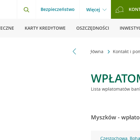
Bezpieczeństwo
KON
Więcej
TECZNE
KARTY KREDYTOWE
OSZCZĘDNOŚCI
INWESTYC
Strona główna
Kontakt i p
WPŁATO
Lista wpłatomatów bank
Myszków - wpłato
Częstochowa, Boha