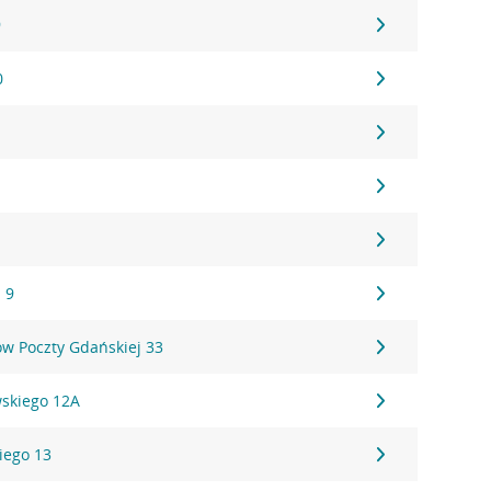
9
0
 9
ów Poczty Gdańskiej 33
wskiego 12A
kiego 13