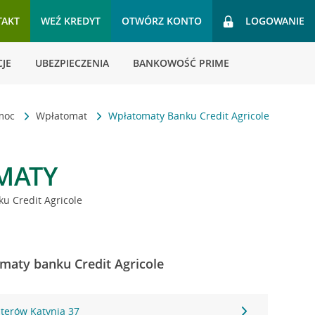
TAKT
WEŹ KREDYT
OTWÓRZ KONTO
LOGOWANIE
JE
UBEZPIECZENIA
BANKOWOŚĆ PRIME
omoc
Wpłatomat
Wpłatomaty Banku Credit Agricole
MATY
u Credit Agricole
maty banku Credit Agricole
terów Katynia 37