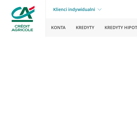
Klienci indywidualni
KONTA
KREDYTY
KREDYTY HIPO