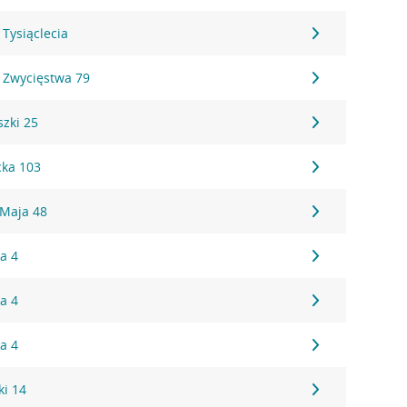
Tysiąclecia
 Zwycięstwa 79
zki 25
cka 103
 Maja 48
a 4
a 4
a 4
ki 14