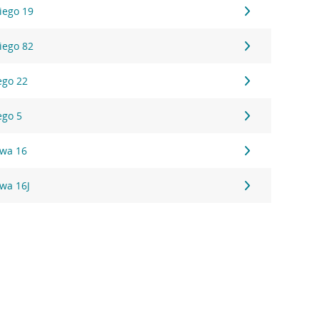
kiego 19
kiego 82
ego 22
ego 5
owa 16
wa 16J