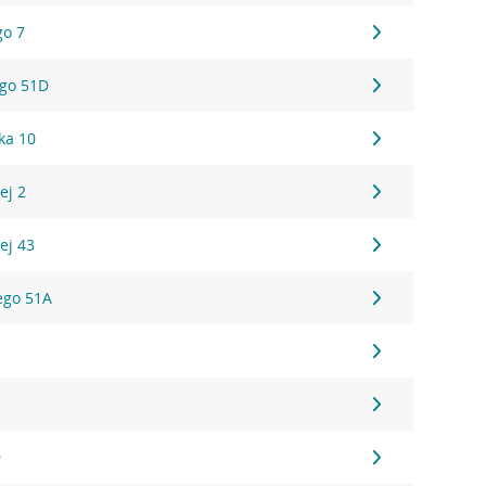
go 7
ego 51D
ka 10
ej 2
ej 43
iego 51A
9