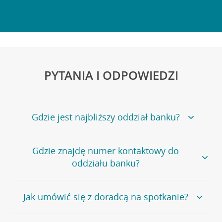
PYTANIA I ODPOWIEDZI
Gdzie jest najbliższy oddział banku?
Jeśli szukasz oddziału naszego banku, zapraszamy na
Gdzie znajdę numer kontaktowy do
stronę
Placówki i bankomaty
, na której znajduje się
oddziału banku?
wygodna wyszukiwarka.
Alternatywnie, możesz skorzystać z pełnej
listy naszych
oddziałów
.
Bank Credit Agricole nie udostępnia ogólnego numeru
Jak umówić się z doradcą na spotkanie?
telefonu do placówki bankowej.
Przejdź do pytania
Polecamy skorzystanie z możliwości wcześniejszego