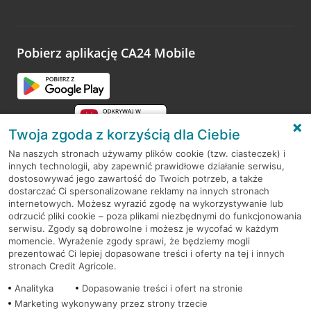
Wystarczy przejść na stronę
Oceń wizytę
, wyszukać
odwiedzoną placówkę i wypełnić formularz w ramach
platformy Profil Firmy w Google. Dziękujemy za wszystkie
opinie.
Pobierz aplikację CA24 Mobile
Przejdź do pytania
Twoja zgoda z korzyścią dla Ciebie
Na naszych stronach używamy plików cookie (tzw. ciasteczek) i
innych technologii, aby zapewnić prawidłowe działanie serwisu,
RODO
dostosowywać jego zawartość do Twoich potrzeb, a także
dostarczać Ci spersonalizowane reklamy na innych stronach
Regulamin serwisu
internetowych. Możesz wyrazić zgodę na wykorzystywanie lub
odrzucić pliki cookie – poza plikami niezbędnymi do funkcjonowania
Mapa serwisu
serwisu. Zgody są dobrowolne i możesz je wycofać w każdym
momencie. Wyrażenie zgody sprawi, że będziemy mogli
Polityka
Cookies
prezentować Ci lepiej dopasowane treści i oferty na tej i innych
stronach Credit Agricole.
Polityka prywatności
Analityka
Dopasowanie treści i ofert na stronie
Marketing wykonywany przez strony trzecie