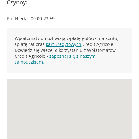
Czynny:
Pn.-Niedz.: 00:00-23:59
Wpłatomaty umożliwiają wpłatę gotówki na konto,
spłatę rat oraz
kart kredytowych
Crédit Agricole.
Dowiedz się więcej o korzystaniu z Wpłatomatów
Credit Agricole -
zapoznaj się z naszym
samouczkiem.