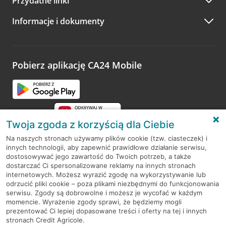
Przydatne linki
A po wizycie…
Informacje i dokumenty
Zachęcamy do podzielenia się z nami opinią o wizycie.
Wystarczy przejść na stronę
Oceń wizytę
, wyszukać
odwiedzoną placówkę i wypełnić formularz w ramach
platformy Profil Firmy w Google. Dziękujemy za wszystkie
opinie.
Pobierz aplikację CA24 Mobile
Przejdź do pytania
Twoja zgoda z korzyścią dla Ciebie
Na naszych stronach używamy plików cookie (tzw. ciasteczek) i
innych technologii, aby zapewnić prawidłowe działanie serwisu,
RODO
dostosowywać jego zawartość do Twoich potrzeb, a także
dostarczać Ci spersonalizowane reklamy na innych stronach
Regulamin serwisu
internetowych. Możesz wyrazić zgodę na wykorzystywanie lub
odrzucić pliki cookie – poza plikami niezbędnymi do funkcjonowania
Mapa serwisu
serwisu. Zgody są dobrowolne i możesz je wycofać w każdym
momencie. Wyrażenie zgody sprawi, że będziemy mogli
Polityka
Cookies
prezentować Ci lepiej dopasowane treści i oferty na tej i innych
stronach Credit Agricole.