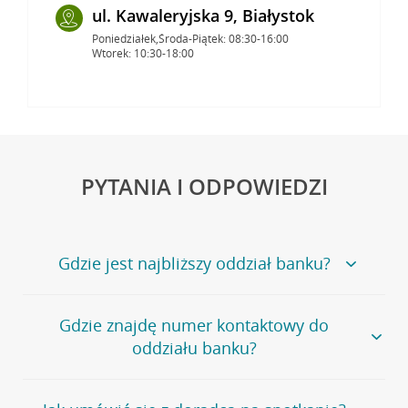
ul. Kawaleryjska 9, Białystok
Poniedziałek,Środa-Piątek: 08:30-16:00
Wtorek: 10:30-18:00
PYTANIA I ODPOWIEDZI
Gdzie jest najbliższy oddział banku?
Jeśli szukasz oddziału naszego banku, zapraszamy na
Gdzie znajdę numer kontaktowy do
stronę
Placówki i bankomaty
, na której znajduje się
oddziału banku?
wygodna wyszukiwarka.
Alternatywnie, możesz skorzystać z pełnej
listy naszych
oddziałów
.
Bank Credit Agricole nie udostępnia ogólnego numeru