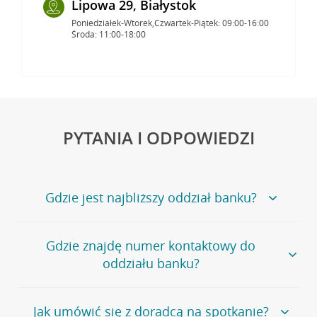
Lipowa 29, Białystok
Poniedziałek-Wtorek,Czwartek-Piątek: 09:00-16:00
Środa: 11:00-18:00
PYTANIA I ODPOWIEDZI
Gdzie jest najbliższy oddział banku?
Jeśli szukasz oddziału naszego banku, zapraszamy na
Gdzie znajdę numer kontaktowy do
stronę
Placówki i bankomaty
, na której znajduje się
oddziału banku?
wygodna wyszukiwarka.
Alternatywnie, możesz skorzystać z pełnej
listy naszych
oddziałów
.
Bank Credit Agricole nie udostępnia ogólnego numeru
Jak umówić się z doradcą na spotkanie?