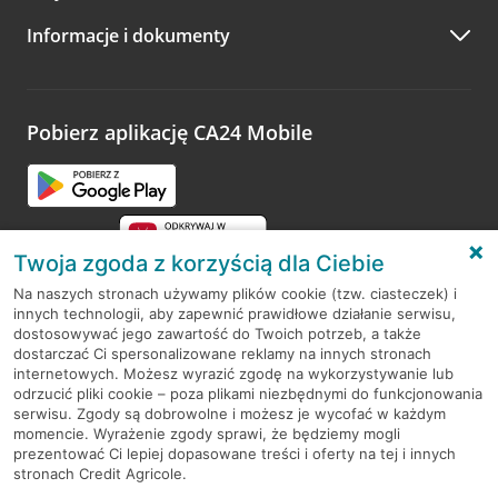
A po wizycie…
Informacje i dokumenty
Zachęcamy do podzielenia się z nami opinią o wizycie.
Wystarczy przejść na stronę
Oceń wizytę
, wyszukać
odwiedzoną placówkę i wypełnić formularz w ramach
platformy Profil Firmy w Google. Dziękujemy za wszystkie
opinie.
Pobierz aplikację CA24 Mobile
Przejdź do pytania
Twoja zgoda z korzyścią dla Ciebie
Na naszych stronach używamy plików cookie (tzw. ciasteczek) i
innych technologii, aby zapewnić prawidłowe działanie serwisu,
RODO
dostosowywać jego zawartość do Twoich potrzeb, a także
dostarczać Ci spersonalizowane reklamy na innych stronach
Regulamin serwisu
internetowych. Możesz wyrazić zgodę na wykorzystywanie lub
odrzucić pliki cookie – poza plikami niezbędnymi do funkcjonowania
Mapa serwisu
serwisu. Zgody są dobrowolne i możesz je wycofać w każdym
momencie. Wyrażenie zgody sprawi, że będziemy mogli
Polityka
Cookies
prezentować Ci lepiej dopasowane treści i oferty na tej i innych
stronach Credit Agricole.
Polityka prywatności