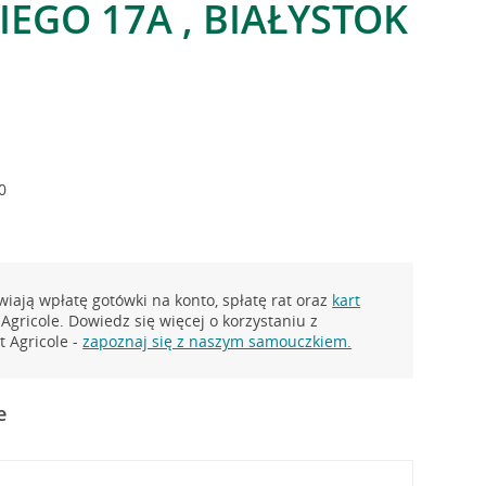
IEGO 17A , BIAŁYSTOK
0
iają wpłatę gotówki na konto, spłatę rat oraz
kart
Agricole. Dowiedz się więcej o korzystaniu z
 Agricole -
zapoznaj się z naszym samouczkiem.
e