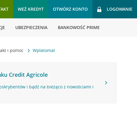
TAKT
WEŹ KREDYT
OTWÓRZ KONTO
LOGOWANIE
JE
UBEZPIECZENIA
BANKOWOŚĆ PRIME
akt i pomoc
Wpłatomat
ku Credit Agricole
bskrybentów i bądź na bieżąco z nowościami i