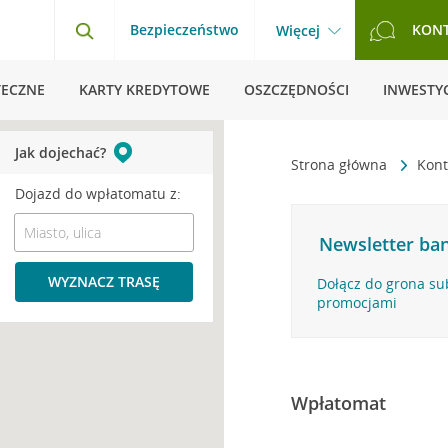
Bezpieczeństwo
KON
Więcej
TECZNE
KARTY KREDYTOWE
OSZCZĘDNOŚCI
INWESTYC
Jak dojechać?
Strona główna
Kont
Dojazd do wpłatomatu z:
Newsletter ban
WYZNACZ TRASĘ
Dołącz do grona su
promocjami
Wpłatomat