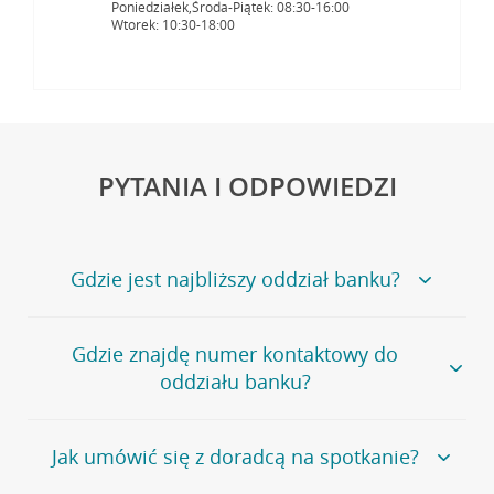
Poniedziałek,Środa-Piątek: 08:30-16:00
Wtorek: 10:30-18:00
PYTANIA I ODPOWIEDZI
Gdzie jest najbliższy oddział banku?
Jeśli szukasz oddziału naszego banku, zapraszamy na
Gdzie znajdę numer kontaktowy do
stronę
Placówki i bankomaty
, na której znajduje się
oddziału banku?
wygodna wyszukiwarka.
Alternatywnie, możesz skorzystać z pełnej
listy naszych
oddziałów
.
Bank Credit Agricole nie udostępnia ogólnego numeru
Jak umówić się z doradcą na spotkanie?
telefonu do placówki bankowej.
Przejdź do pytania