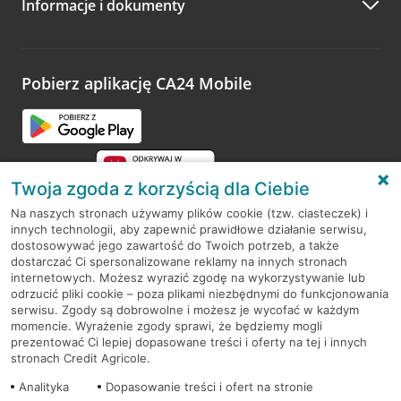
Informacje i dokumenty
Zachęcamy do podzielenia się z nami opinią o wizycie.
Wystarczy przejść na stronę
Oceń wizytę
, wyszukać
odwiedzoną placówkę i wypełnić formularz w ramach
platformy Profil Firmy w Google. Dziękujemy za wszystkie
opinie.
Pobierz aplikację CA24 Mobile
Przejdź do pytania
Twoja zgoda z korzyścią dla Ciebie
Na naszych stronach używamy plików cookie (tzw. ciasteczek) i
innych technologii, aby zapewnić prawidłowe działanie serwisu,
RODO
dostosowywać jego zawartość do Twoich potrzeb, a także
dostarczać Ci spersonalizowane reklamy na innych stronach
Regulamin serwisu
internetowych. Możesz wyrazić zgodę na wykorzystywanie lub
odrzucić pliki cookie – poza plikami niezbędnymi do funkcjonowania
Mapa serwisu
serwisu. Zgody są dobrowolne i możesz je wycofać w każdym
momencie. Wyrażenie zgody sprawi, że będziemy mogli
Polityka
Cookies
prezentować Ci lepiej dopasowane treści i oferty na tej i innych
stronach Credit Agricole.
Polityka prywatności
Analityka
Dopasowanie treści i ofert na stronie