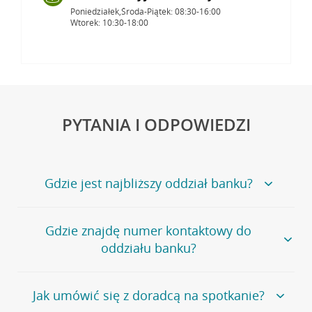
Poniedziałek,Środa-Piątek: 08:30-16:00
Wtorek: 10:30-18:00
PYTANIA I ODPOWIEDZI
Gdzie jest najbliższy oddział banku?
Jeśli szukasz oddziału naszego banku, zapraszamy na
Gdzie znajdę numer kontaktowy do
stronę
Placówki i bankomaty
, na której znajduje się
oddziału banku?
wygodna wyszukiwarka.
Alternatywnie, możesz skorzystać z pełnej
listy naszych
oddziałów
.
Bank Credit Agricole nie udostępnia ogólnego numeru
Jak umówić się z doradcą na spotkanie?
telefonu do placówki bankowej.
Przejdź do pytania