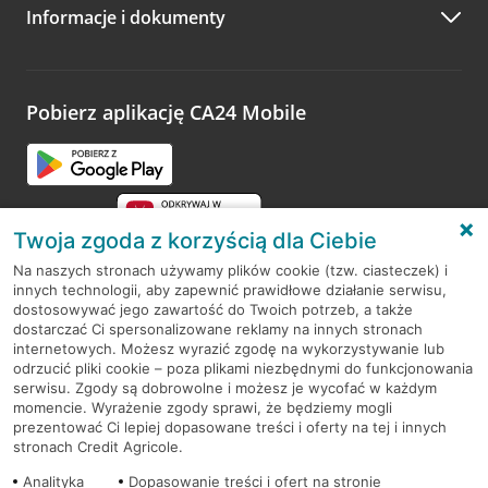
Informacje i dokumenty
Zachęcamy do podzielenia się z nami opinią o wizycie.
Wystarczy przejść na stronę
Oceń wizytę
, wyszukać
odwiedzoną placówkę i wypełnić formularz w ramach
platformy Profil Firmy w Google. Dziękujemy za wszystkie
opinie.
Pobierz aplikację CA24 Mobile
Przejdź do pytania
Twoja zgoda z korzyścią dla Ciebie
Na naszych stronach używamy plików cookie (tzw. ciasteczek) i
innych technologii, aby zapewnić prawidłowe działanie serwisu,
RODO
dostosowywać jego zawartość do Twoich potrzeb, a także
dostarczać Ci spersonalizowane reklamy na innych stronach
Regulamin serwisu
internetowych. Możesz wyrazić zgodę na wykorzystywanie lub
odrzucić pliki cookie – poza plikami niezbędnymi do funkcjonowania
Mapa serwisu
serwisu. Zgody są dobrowolne i możesz je wycofać w każdym
momencie. Wyrażenie zgody sprawi, że będziemy mogli
Polityka
Cookies
prezentować Ci lepiej dopasowane treści i oferty na tej i innych
stronach Credit Agricole.
Polityka prywatności
Analityka
Dopasowanie treści i ofert na stronie