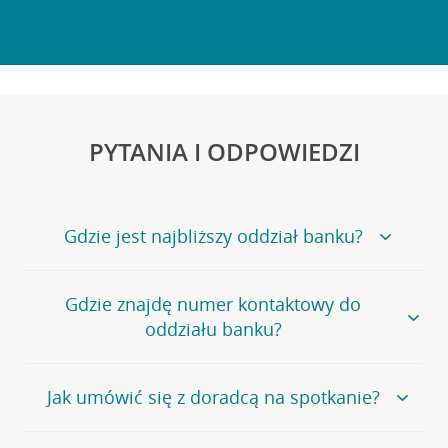
PYTANIA I ODPOWIEDZI
Gdzie jest najbliższy oddział banku?
Jeśli szukasz oddziału naszego banku, zapraszamy na
Gdzie znajdę numer kontaktowy do
stronę
Placówki i bankomaty
, na której znajduje się
oddziału banku?
wygodna wyszukiwarka.
Alternatywnie, możesz skorzystać z pełnej
listy naszych
oddziałów
.
Bank Credit Agricole nie udostępnia ogólnego numeru
Jak umówić się z doradcą na spotkanie?
telefonu do placówki bankowej.
Przejdź do pytania
Polecamy skorzystanie z możliwości wcześniejszego