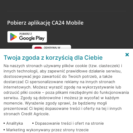
Wystarczy przejść na stronę
Oceń wizytę
, wyszukać
odwiedzoną placówkę i wypełnić formularz w ramach
platformy Profil Firmy w Google. Dziękujemy za wszystkie
opinie.
Pobierz aplikację CA24 Mobile
Przejdź do pytania
Twoja zgoda z korzyścią dla Ciebie
Na naszych stronach używamy plików cookie (tzw. ciasteczek) i
innych technologii, aby zapewnić prawidłowe działanie serwisu,
RODO
dostosowywać jego zawartość do Twoich potrzeb, a także
dostarczać Ci spersonalizowane reklamy na innych stronach
Regulamin serwisu
internetowych. Możesz wyrazić zgodę na wykorzystywanie lub
odrzucić pliki cookie – poza plikami niezbędnymi do funkcjonowania
Mapa serwisu
serwisu. Zgody są dobrowolne i możesz je wycofać w każdym
momencie. Wyrażenie zgody sprawi, że będziemy mogli
Polityka
Cookies
prezentować Ci lepiej dopasowane treści i oferty na tej i innych
stronach Credit Agricole.
Polityka prywatności
Analityka
Dopasowanie treści i ofert na stronie
Marketing wykonywany przez strony trzecie