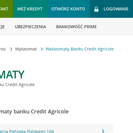
TAKT
WEŹ KREDYT
OTWÓRZ KONTO
LOGOWANIE
JE
UBEZPIECZENIA
BANKOWOŚĆ PRIME
omoc
Wpłatomat
Wpłatomaty Banku Credit Agricole
MATY
u Credit Agricole
omaty banku Credit Agricole
-lecia Państwa Polskiego 10A