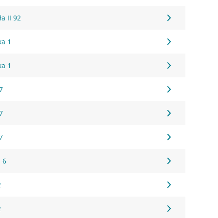
a II 92
ka 1
ka 1
7
7
7
I 6
2
2