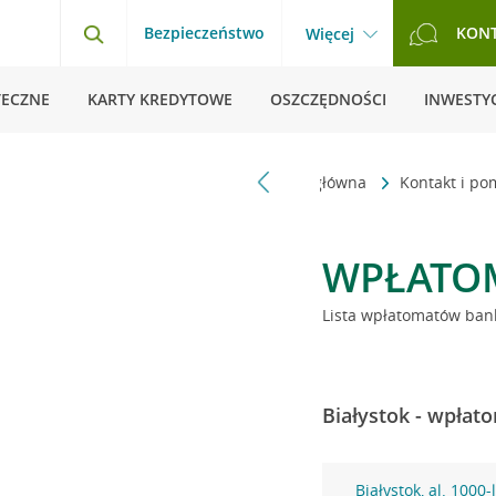
Bezpieczeństwo
KON
Więcej
TECZNE
KARTY KREDYTOWE
OSZCZĘDNOŚCI
INWESTYC
Strona główna
Kontakt i p
WPŁATO
Lista wpłatomatów bank
Białystok - wpłat
Białystok, al. 1000